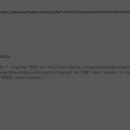
.south-plus.net/read.php?tid-490356-keyword-%E6%94%BE%E8
解压码123
e="吃惊" src="http://ww1.sinaimg.cn/large/686ee05djw1eu8j1vay4ej204
arge/686ee05djw1eu8ilzci2jg202s02sglo.gif" alt="想要" class="emotion" /> <i
="好样的" class="emotion" />