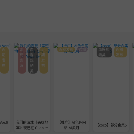
近
游
血
近
近期发布
通知
血腥残
近期
期
戏
腥
期
酷类
发布
发
资
残
发
布
源
酷
布
类
Ver.0
我们的游戏《恶堕地
【推广】AI色色网
【coco】部分合集5
牢》现已在 Ci-en 提
站-AI风月
供 Demo 版！