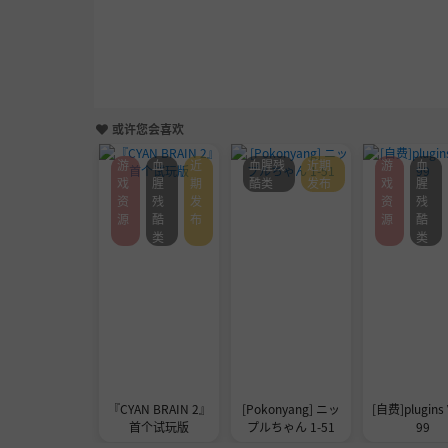
或许您会喜欢
游
血
近
血腥残
近期
游
血
戏
腥
期
酷类
发布
戏
腥
资
残
发
资
残
源
酷
布
源
酷
类
类
『CYAN BRAIN 2』
[Pokonyang] ニッ
[自费]plugins 
首个试玩版
プルちゃん 1-51
99