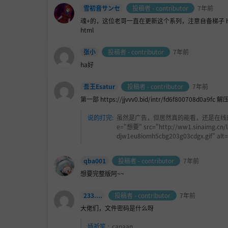
雪初音サンセ
投稿者 - contributor
7年前
魂+的，这位老哥一直在更新这个系列，注意自备梯子 https://www
html
张小
投稿者 - contributor
7年前
ha好
吾王Esatur
投稿者 - contributor
7年前
第一部 https://jjvvv0.bid/intr/fd6f800708d0a9fc 
说的打完
:
虽然是广告，但居然真的能看，还是在线的！？ <img titl
e="想要" src="http://ww1.sinaimg.cn/l
djw1eu8iomh5cbg203g03cdgx.gif" alt
qba001
投稿者 - contributor
7年前
想要完整版阿~~
233....
投稿者 - contributor
7年前
大佬们，文件密码是什么呀
娪祈笙.
:
canaan