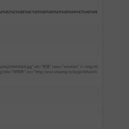
%AA%B2%E5%BE%8C%E9%80%80%E9%AD%94%E5%AE%98.
h049jrb.jpg" alt="吃惊" class="emotion" /> <img titl
mg title="好样的" src="http://ww3.sinaimg.cn/large/686ee05