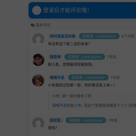
登录后才能评论哦！
最新评论
别时容易见时难
投稿者 - contributor
8个月前
有没有这个第二话的本体？
猎奇神
投稿者 - contributor
7年前
新人类，思想脑洞突破极限。
喵喵不息
投稿者 - contributor
7年前
小布我给过你第一部，你好像没发上来= =
小布
:
第一部好像有了吧
喵喵不息
回复
小布
:
是这个放課後退魔官ナツミ2的
娪祈笙.
投稿者 - contributor
7年前
密码？