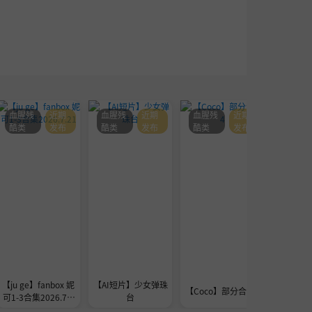
血腥残
近期
血腥残
近期
血腥残
近期
血腥残
酷类
发布
酷类
发布
酷类
发布
酷类
【ju ge】fanbox 妮
【AI短片】少女弹珠
seedre
【Coco】部分合集4
可1-3合集2026.7.2
台
a的
1