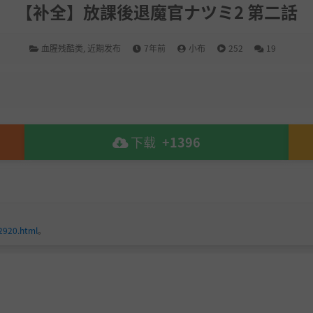
【补全】放課後退魔官ナツミ2 第二話
血腥残酷类
,
近期发布
7年前
小布
252
19
下载
+1396
2920.html
。