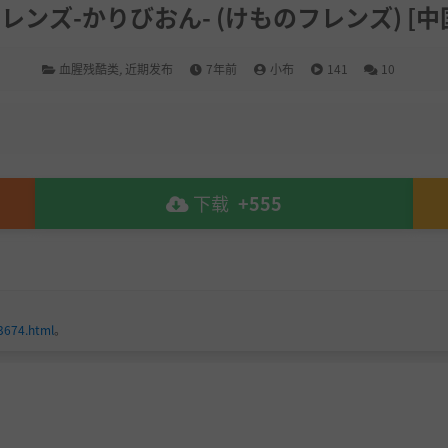
物フレンズ-かりびおん- (けものフレンズ) [中国翻
血腥残酷类
,
近期发布
7年前
小布
141
10
下载
+555
3674.html
。