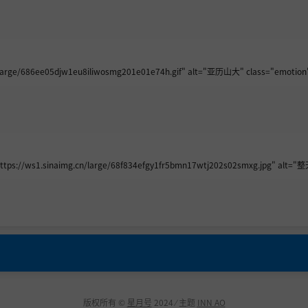
large/686ee05djw1eu8iliwosmg201e01e74h.gif" alt="亚历山大" class="emotion"
//ws1.sinaimg.cn/large/68f834efgy1fr5bmn17wtj202s02smxg.jpg" alt="
版权所有 ©
星月号
2024 ⁄ 主题
INN AO