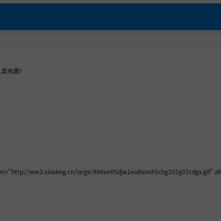
人类有趣?
://ww3.sinaimg.cn/large/686ee05djw1eu8iomh5cbg203g03cdgx.gif" alt