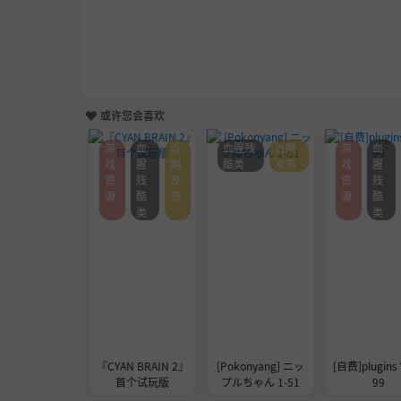
或许您会喜欢
游
血
近
血腥残
近期
游
血
戏
腥
期
酷类
发布
戏
腥
资
残
发
资
残
源
酷
布
源
酷
类
类
『CYAN BRAIN 2』
[Pokonyang] ニッ
[自费]plugins 
首个试玩版
プルちゃん 1-51
99