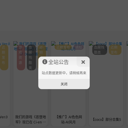
近
游
血
近
近期发布
通知
血腥残
近期
期
戏
腥
期
酷类
发布
发
资
残
发
全站公告
布
源
酷
布
类
站点数据更新中，请稍候再来
关闭
Ver.0
我们的游戏《恶堕地
【推广】AI色色网
【coco】部分合集5
牢》现已在 Ci-en 提
站-AI风月
供 Demo 版！