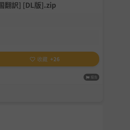
訳] [DL版].zip
收藏
+26
报告