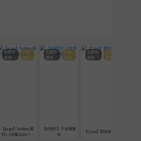
血腥残
近期
血腥残
近期
血腥残
近期
血腥残
酷类
发布
酷类
发布
酷类
发布
酷类
【ju ge】fanbox 妮
【AI短片】少女弹珠
seedre
【Coco】部分合集4
可1-3合集2026.7.2
台
a的
1