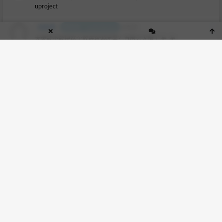
uproject
训练师
投稿者 - contributor
6年前
大佬能不能把这个放进资源库里？百度云太慢了 눈_눈
小布
:
新版本不是百度云
落火荒漠
回复
小布
:
找不到下载链接啊
小布
回复
落火荒漠
:
点下载啊
nomannobody
投稿者 - contributor
6年前
想玩，然而似乎积分不够看不到下载？
MartouSakura
投稿者 - contributor
6年前
作者为什么不出一个中文版，不过这游戏相比较I社的来说，优化的
真挺好了。在我电脑上面一点都没感觉卡<img title="杯具" src="ht
tp://ww1.sinaimg.cn/large/686ee05djw1eu8ikpw34jg201e01e
mx1.gif" alt="杯具" class="emotion inn-emotion" />，不过一边
用着手机的百度翻译一边用着电脑还是能将就玩的哈哈
刀剑在心
投稿者 - contributor
6年前
求vr版