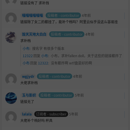
链接没有了 求补挡
喵喵喵喵喵喵
投稿者 - contributor
4年前
链接除了女二的都挂了，能补个档吗？阿里云似乎没这么容易挂
毁天灭地大白白
投稿者 - contributor
4年前
求补档
小布
:
搜名字 有很多个版本
12322
回复
小布
:
小布，求补fallen doll，关于这些的链接都炸了
小布
回复
12322
:
没有都炸啊 wtf盘是好的啊
wgjydr
投稿者 - contributor
4年前
大佬求补档
玉与影织
投稿者 - contributor
5年前
链接无了
lalala
订阅者 - subscriber
5年前
大佬补个档好吗
杯具