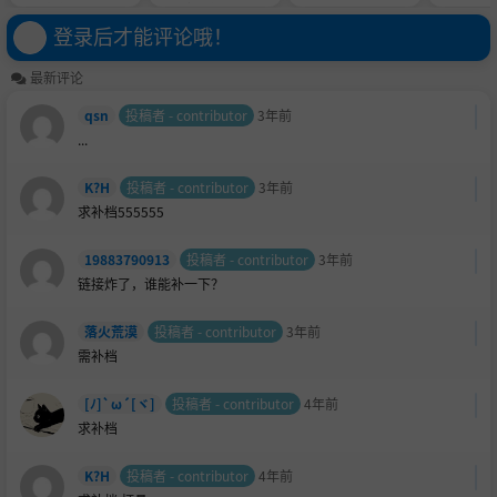
简体中文精翻汉化版
○・完結篇 / 水兰儿
凌辱・完结篇 [1080
登录后才能评论哦！
P/2K]
最新评论
qsn
投稿者 - contributor
3年前
...
K?H
投稿者 - contributor
3年前
求补档555555
19883790913
投稿者 - contributor
3年前
链接炸了，谁能补一下？
落火荒漠
投稿者 - contributor
3年前
需补档
[ﾉ]`ω´[ヾ]
投稿者 - contributor
4年前
求补档
K?H
投稿者 - contributor
4年前