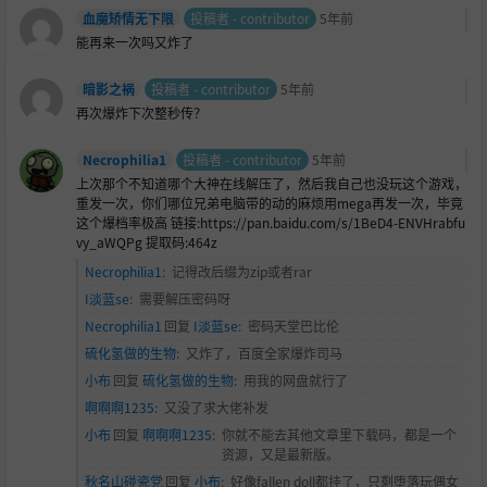
血魔矫情无下限
投稿者 - contributor
5年前
能再来一次吗又炸了
暗影之祸
投稿者 - contributor
5年前
再次爆炸下次整秒传？
Necrophilia1
投稿者 - contributor
5年前
上次那个不知道哪个大神在线解压了，然后我自己也没玩这个游戏，
重发一次，你们哪位兄弟电脑带的动的麻烦用mega再发一次，毕竟
这个爆档率极高 链接:https://pan.baidu.com/s/1BeD4-ENVHrabfu
vy_aWQPg 提取码:464z
Necrophilia1
:
记得改后缀为zip或者rar
I淡蓝se
:
需要解压密码呀
Necrophilia1
回复
I淡蓝se
:
密码天堂巴比伦
硫化氢做的生物
:
又炸了，百度全家爆炸司马
小布
回复
硫化氢做的生物
:
用我的网盘就行了
啊啊啊1235
:
又没了求大佬补发
小布
回复
啊啊啊1235
:
你就不能去其他文章里下载码，都是一个
资源，又是最新版。
秋名山碰瓷党
回复
小布
:
好像fallen doll都挂了，只剩堕落玩偶女