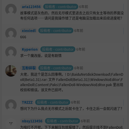
aria123456
投稿者 - contributor
6年前
故事模式是灰色的，然后无尽模式里进去之后只有女主等待的界面没
有任何选项……请问是我操作错了还是电脑没加载出来后续进度呢？
xiexiedl
投稿者 - contributor
6年前
666
Kyperion
投稿者 - contributor
6年前
求一个魔改版，说是有剧情
互粉碎裂
投稿者 - contributor
6年前
大佬，我这个是怎么回事啊。! D:\BaiduNetdiskDownload\FallenD
oll(Beta1.31).rar: 文件 FallenDoll(Beta1.31)\WindowsNoEditor\F
allenDoll\Content\Paks\FallenDoll-WindowsNoEditor.pak 里出现
校验和错误。该文件已损坏。
TRZZZ
投稿者 - contributor
6年前
想问下为什么我点无尽模式之后就卡住了，卡住之后一会就闪退了？
nbsy123456
投稿者 - contributor
6年前
为啥打不开呢，下下来解压包就报错了，然后提示找不到FallenDoll.