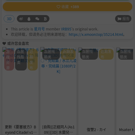
收藏
+389
报告
3D
This article is
星月号
member
IRB95
's original work.
欢迎转载，但请务必注明来源地址：
https://x.xmoon.top/35214.html
。
或许您会喜欢
游
血腥
近
血腥残
近期发
血腥残
近期发
血腥残
戏
残酷
期
酷类
布
酷类
布
酷类
资
类
发
源
布
更新《要塞彼方》B
[自购][正経同人(As1
復讐2 - カイ
Msater K
eyond Citadel v1.0
09)][3D] 水蘭兒凌