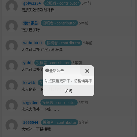
gblw1234
投稿者 - contributor
5年前
链接失效请及时补档
潭州张总
投稿者 - contributor
5年前
链接挂了呀
wuhu0011
投稿者 - contributor
5年前
大佬可以补个链接吗
杯具
yuhi
投稿者 - contributor
5年前
大佬可以补个链接吗
杯具
全站公告
站点数据更新中，请稍候再来
kkwkk
投稿者 - contributor
5年前
求大佬补一下，链接都挂了
杯具
关闭
drgeller
投稿者 - contributor
5年前
求求大佬补一下档。。。
5665544
投稿者 - contributor
5年前
大佬补一下链接哦