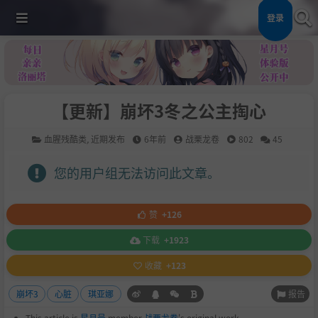
登录
【更新】崩坏3冬之公主掏心
血腥残酷类
,
近期发布
6年前
战栗龙卷
802
45
您的用户组无法访问此文章。
赞
+126
下载
+1923
收藏
+123
报告
崩坏3
心脏
琪亚娜
This article is
星月号
member
战栗龙卷
's original work.