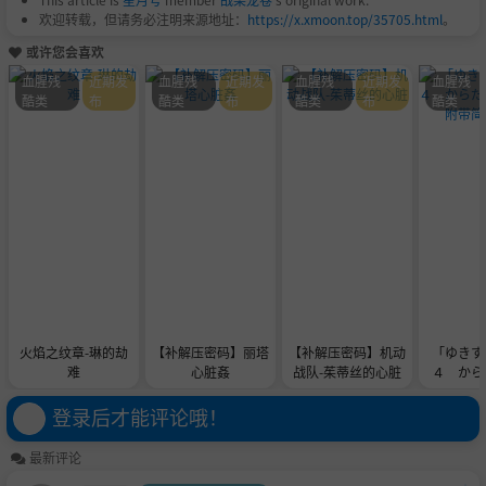
欢迎转载，但请务必注明来源地址：
https://x.xmoon.top/35705.html
。
或许您会喜欢
血腥残
近期发
血腥残
近期发
血腥残
近期发
血腥残
酷类
布
酷类
布
酷类
布
酷类
火焰之纹章-琳的劫
【补解压密码】丽塔
【补解压密码】机动
「ゆきす
难
心脏姦
战队-茱蒂丝的心脏
４ から
み」附带
登录后才能评论哦！
最新评论