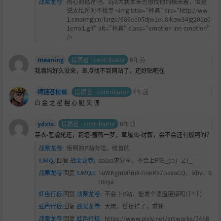
战栗龙卷
:
掏心的谐音吧。aya大我本来也想找他约稿来着，但是
说太忙暂时不接单 <img title="杯具" src="http://ww
1.sinaimg.cn/large/686ee05djw1eu8ikpw34jg201e0
1emx1.gif" alt="杯具" class="emotion inn-emotion"
/>
meaning
投稿者 - contributor
6年前
我滴妈好久没来，差点找不到网站了，还好贴吧在
缚链者拉兹
投稿者 - contributor
6年前
白 金 之 星 捏 心 脏 失 误
ydxts
投稿者 - contributor
6年前
芽衣-恶虐轮还，莉塔-蔷薇一梦，草履虫-讨薪，会不会还有板鸭的？
战栗龙卷
:
板鸭的P站有哇，绞首的
YJMQJ
回复
战栗龙卷
:
dalao求分享，不会上P站_(:з」∠)_
战栗龙卷
回复
YJMQJ
:
1uWKgmbBmX-TnwK9ZGosoCQ、ixhv、b
ronya
虹色行板
回复
战栗龙卷
:
不会上P站，能发个读盘链接吗( Ĭ ^ Ĭ )
虹色行板
回复
战栗龙卷
:
大佬，链接挂了，求补
战栗龙卷
回复
虹色行板
:
https://www.pixiv.net/artworks/7468