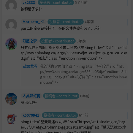
vx2333
投稿者 - contributor
5个月前
被和谐了求补
Morisato_K1
投稿者 - contributor
4年前
part1的度盘链接挂了，存的文件也被和谐了，求补
幻惑之梦
投稿者 - contributor
6年前
只有心脏不够啊...能不能还来点其它花样 <img title="
脸红" src="ht
tp://ww2.sinaimg.cn/large/686ee05djw1eu8ijxc3p7g201c01c3y
d.gif" alt="脸红" class="emotion inn-emotion" />
战栗龙卷
:
我的话肯定再加个跤了 <img title="好样的" src="htt
p://ww3.sinaimg.cn/large/686ee05djw1eu8iomh5cb
g203g03cdgx.gif" alt="好样的" class="emotion inn-e
motion" />
人类彩虹糖
投稿者 - contributor
6年前
献出心脏~
k5070941
投稿者 - contributor
6年前
<img title="整天沉迷xxx小布" src="https://ws1.sinaimg.cn/larg
e/68f834efgy1fr5bmn1xggj202s02smxi.jpg" alt="整天沉迷xxx小
布" class="emotion inn-emotion" />额额额