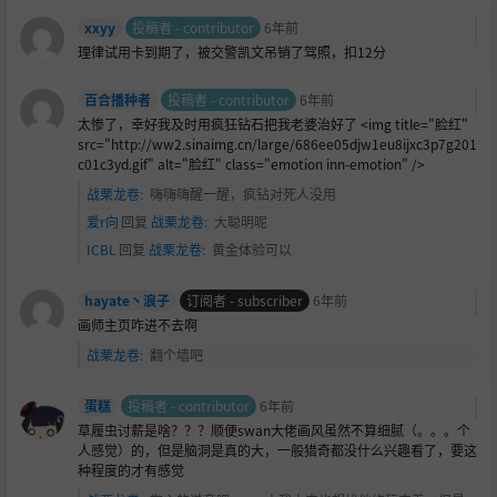
xxyy
投稿者 - contributor
6年前
理律试用卡到期了，被交警凯文吊销了驾照，扣12分
百合播种者
投稿者 - contributor
6年前
太惨了，幸好我及时用疯狂钻石把我老婆治好了 <img title="
脸红"
src="http://ww2.sinaimg.cn/large/686ee05djw1eu8ijxc3p7g201
c01c3yd.gif" alt="脸红" class="emotion inn-emotion" />
战栗龙卷
:
嗨嗨嗨醒一醒，疯钻对死人没用
爱r向
回复
战栗龙卷
:
大聪明呢
ICBL
回复
战栗龙卷
:
黄金体验可以
hayate丶浪子
订阅者 - subscriber
6年前
画师主页咋进不去啊
战栗龙卷
:
翻个墙吧
蛋糕
投稿者 - contributor
6年前
草履虫讨薪是啥？？？顺便swan大佬画风虽然不算细腻（。。。个
人感觉）的，但是脑洞是真的大，一般猎奇都没什么兴趣看了，要这
种程度的才有感觉