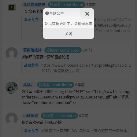
危险物质这样
投稿者 - contributor
6年前
一定会有老婆怪表示震怒，对吧（#滑稽）。
全站公告
战栗龙卷
:
我捏捏我老婆的心脏有什么问题吗 <img title="
脸红" sr
站点数据更新中，请稍候再来
c="http://ww2.sinaimg.cn/large/686ee05djw1eu8ijx
c3p7g201c01c3yd.gif" alt="脸红" class="emotion in
关闭
n-emotion" />
暮雨落成诗
投稿者 - contributor
6年前
求崩坏的蔷薇一梦和噩虐轮还
战栗龙卷
:
https://www.hiccears.com/artist-profile.php?apid=2
2017，微信就能付，请
风华。
投稿者 - contributor
6年前
为什么下载不了啊？ <img title="杯具" src="http://ww1.sinaimg.
cn/large/686ee05djw1eu8ikpw34jg201e01emx1.gif" alt="杯具"
class="emotion inn-emotion" />
小鱿鱼丝
投稿者 - contributor
6年前
我更喜欢钢链手指玩心脏
战栗龙卷
:
好像是个不错的PLAY，单独切下来心脏在的一块身体