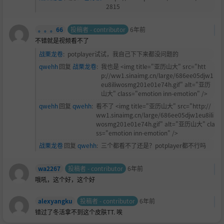
2815
。。。66
投稿者 - contributor
6年前
不错就是视频看不了
战栗龙卷
:
potplayer试试，我自己下下来都没问题的
qwehh
回复
战栗龙卷
:
我也是 <img title="亚历山大" src="htt
p://ww1.sinaimg.cn/large/686ee05djw1
eu8iliwosmg201e01e74h.gif" alt="亚历
山大" class="emotion inn-emotion" />
qwehh
回复
qwehh
:
看不了 <img title="亚历山大" src="http://
ww1.sinaimg.cn/large/686ee05djw1eu8ili
wosmg201e01e74h.gif" alt="亚历山大" cla
ss="emotion inn-emotion" />
战栗龙卷
回复
qwehh
:
三个都看不了还是？potplayer都不行吗
wa2267
投稿者 - contributor
6年前
哦吼，这个好，这个好
alexyangku
投稿者 - contributor
6年前
错过了冬活拿不到这个皮肤TT. 唉