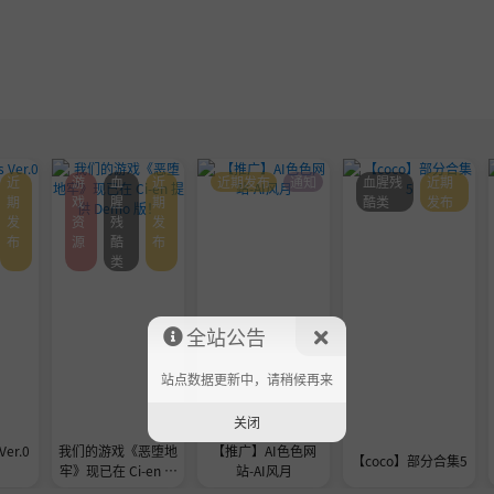
近
游
血
近
近期发布
通知
血腥残
近期
期
戏
腥
期
酷类
发布
发
资
残
发
布
源
酷
布
类
全站公告
站点数据更新中，请稍候再来
关闭
Ver.0
我们的游戏《恶堕地
【推广】AI色色网
【coco】部分合集5
牢》现已在 Ci-en 提
站-AI风月
供 Demo 版！