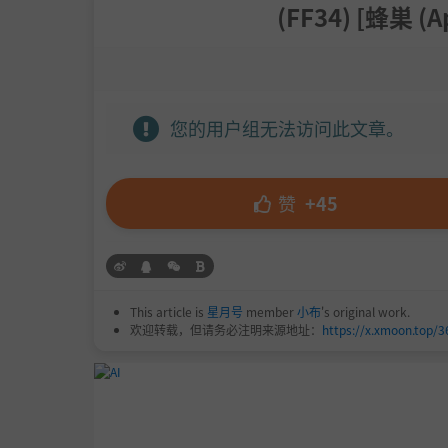
(FF34) [蜂巣 
您的用户组无法访问此文章。
赞
+45
This article is
星月号
member
小布
's original work.
欢迎转载，但请务必注明来源地址：
https://x.xmoon.top/3