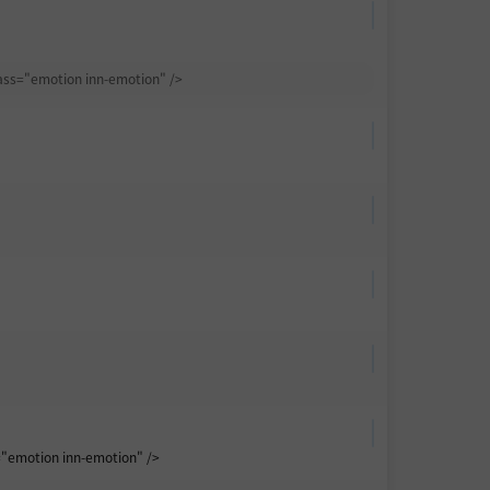
ss="emotion inn-emotion" />
"emotion inn-emotion" />