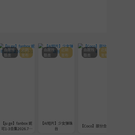
血腥残
近期
血腥残
近期
血腥残
近期
血腥残
酷类
发布
酷类
发布
酷类
发布
酷类
【ju ge】fanbox 妮
【AI短片】少女弹珠
seedre
【Coco】部分合集4
可1-3合集2026.7.2
台
a的
1