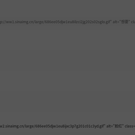
ww1.sinaimg.cn/large/686ee05djw1eu8ilzci2jg202s02sglo.gif" alt="想要" cla
2.sinaimg.cn/large/686ee05djw1eu8ijxc3p7g201c01c3yd.gif" alt="脸红" class=