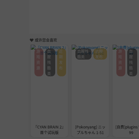
或许您会喜欢
游
血
近
血腥残
近期
游
血
戏
腥
期
酷类
发布
戏
腥
资
残
发
资
残
源
酷
布
源
酷
类
类
『CYAN BRAIN 2』
[Pokonyang] ニッ
[自费]plugins 
首个试玩版
プルちゃん 1-51
99