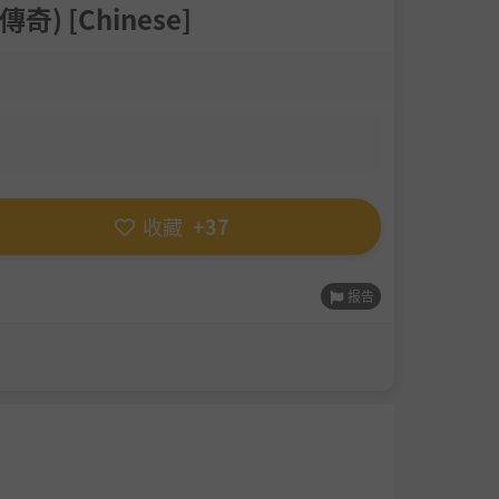
奇) [Chinese]
收藏
+37
报告