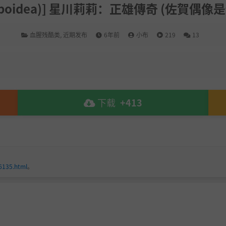
(Apoidea)] 星川莉莉：正雄傳奇 (佐賀偶像是傳
血腥残酷类
,
近期发布
6年前
小布
219
13
下载
+413
6135.html
。