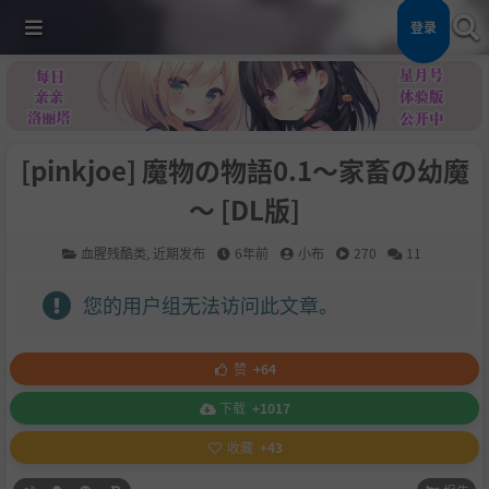
登录
[pinkjoe] 魔物の物語0.1～家畜の幼魔
～ [DL版]
血腥残酷类
,
近期发布
6年前
小布
270
11
您的用户组无法访问此文章。
赞
+64
下载
+1017
收藏
+43