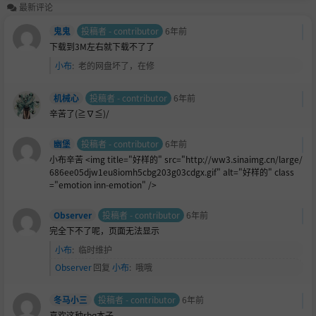
最新评论
鬼鬼
投稿者 - contributor
6年前
下载到3M左右就下载不了了
小布
:
老的网盘坏了，在修
机械心
投稿者 - contributor
6年前
辛苦了(≧∇≦)/
幽堡
投稿者 - contributor
6年前
小布辛苦 <img title="好样的" src="http://ww3.sinaimg.cn/large/
686ee05djw1eu8iomh5cbg203g03cdgx.gif" alt="好样的" class
="emotion inn-emotion" />
Observer
投稿者 - contributor
6年前
完全下不了呢，页面无法显示
小布
:
临时维护
Observer
回复
小布
:
哦哦
冬马小三
投稿者 - contributor
6年前
喜欢这种rbq本子