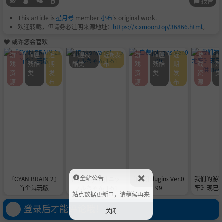
报告
This article is
星月号
member
小布
's original work.
欢迎转载，但请务必注明来源地址：
https://x.xmoon.top/36866.html
。
或许您会喜欢
游
血腥
近
血腥残
近期发
游
血腥
近
游
血
戏
残酷
期
酷类
布
戏
残酷
期
戏
残
资
类
发
资
类
发
资
类
源
布
源
布
源
全站公告
『CYAN BRAIN 2』
[Pokonyang] ニッ
[自费]plugins Ver.0
我们的游
首个试玩版
プルちゃん 1-51
99
牢》现已在 
站点数据更新中，请稍候再来
供 De
登录后才能评论哦！
关闭