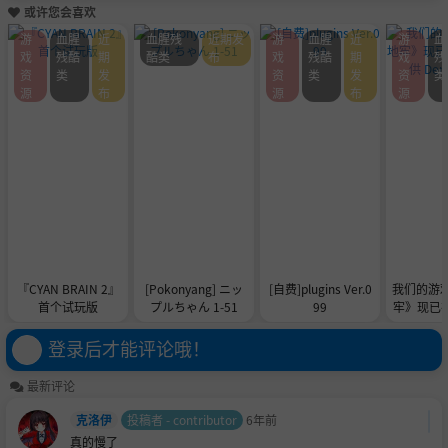
或许您会喜欢
游
血腥
近
血腥残
近期发
游
血腥
近
游
血
戏
残酷
期
酷类
布
戏
残酷
期
戏
残
资
类
发
资
类
发
资
类
源
布
源
布
源
『CYAN BRAIN 2』
[Pokonyang] ニッ
[自费]plugins Ver.0
我们的游
首个试玩版
プルちゃん 1-51
99
牢》现已在 
供 De
登录后才能评论哦！
最新评论
克洛伊
投稿者 - contributor
6年前
真的慢了