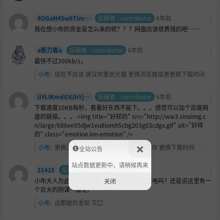
4OGaN45w9TlmSZdrSP1JRRCQsnFNwAmx
投稿者 - contributor
6年前
我在想小布的资金是怎么来的呢？？？网盘应该很费钱的吧……
a断刀客a
投稿者 - contributor
6年前
最快不过300kb/s，
小布
:
现在不应该 建议你重启光猫 更换浏览器或者更换下载时间
liYLIKmdGVJhYjWcqcmVopMpA3GP8TbM
投稿者 - contributor
6年前
下载速度10KB每秒，看着好东西不能下。。。感觉可以加个百度网
盘的链接。。。 <img title="好样的" src="http://ww3.sinaimg.c
n/large/686ee05djw1eu8iomh5cbg203g03cdgx.gif" alt="好样
的" class="emotion inn-emotion" />
小布
:
更换浏览器 重启光猫 清空给浏览器缓存 更换下载时间
全站公告
站点数据更新中，请稍候再来
31415
投稿者 - contributor
6年前
小布大人为此操碎了心呢，小布真的是用爱发电吗？还是说这里有一
关闭
个巨大的阴谋（暴论）
小布
:
这都被你发现 灭口