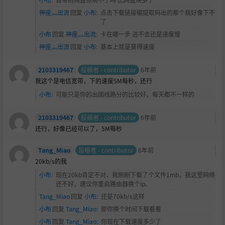
神座灬出流
回复
小布
:
点击下载链接输提取码出的那个我好像下不
了
小布
回复
神座灬出流
:
卡在哪一步 进不去还是速度慢
神座灬出流
回复
小布
:
基本上就是莫得速度
2103319467
投稿者 - contributor
6年前
我这个是电信宽带，下的速度5M每秒，还行
小布
:
可能只是你的出国线路分的比较好，每天都不一样的
2103319467
投稿者 - contributor
6年前
还行，好像已经可以了，5M每秒
Tang_Miao
投稿者 - contributor
6年前
20kb/s的我
小布
:
现在20kb肯定不对，我刚刚下载了个文件1mb，我这里网络
还不好，建议你重启路由器换个ip。
Tang_Miao
回复
小布
:
还是70kb/s这样
小布
回复
Tang_Miao
:
那你换个时间下载看看
小布
回复
Tang_Miao
:
你现在下载速度多少了