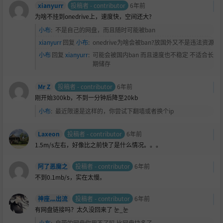
xianyurr
投稿者 - contributor
6年前
为啥不挂到onedrive上，速度快，空间还大?
小布
:
不是自己的网盘，而且随时可能被ban
xianyurr
回复
小布
:
onedrive为啥会被ban?放国外又不是违法资源
小布
回复
xianyurr
:
可能会被国内ban 而且速度也不稳定 不适合长
期储存
Mr Z
投稿者 - contributor
6年前
刚开始300kb，不到一分钟后降至20kb
小布
:
最近限速是这样的，你尝试下翻墙或者换个ip
Laxeon
投稿者 - contributor
6年前
1.5m/s左右，好像比之前快了是什么情况。。。
阿了恶魔之
投稿者 - contributor
6年前
不到0.1mb/s，实在太慢。
神座灬出流
投稿者 - contributor
6年前
有网盘链接吗？太久没回来了 눈_눈
小布
:
自带的网盘你用不了吗 比网盘块多了