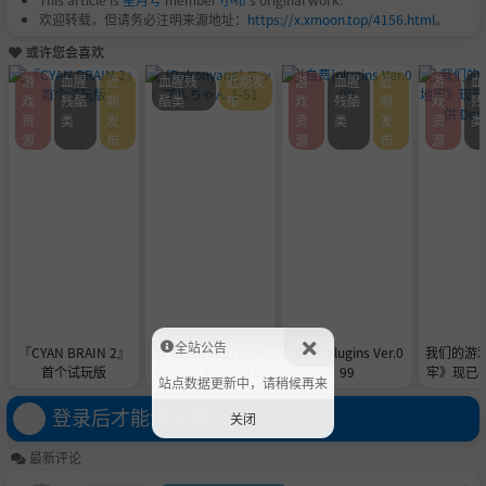
欢迎转载，但请务必注明来源地址：
https://x.xmoon.top/4156.html
。
或许您会喜欢
游
血腥
近
血腥残
近期发
游
血腥
近
游
血
戏
残酷
期
酷类
布
戏
残酷
期
戏
残
资
类
发
资
类
发
资
类
源
布
源
布
源
全站公告
『CYAN BRAIN 2』
[Pokonyang] ニッ
[自费]plugins Ver.0
我们的游
首个试玩版
プルちゃん 1-51
99
牢》现已在 
站点数据更新中，请稍候再来
供 De
登录后才能评论哦！
关闭
最新评论