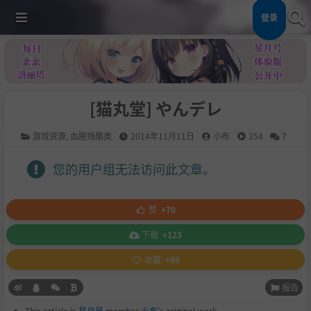
登录
[猫丸堂] やんデレ
游戏资源
,
血腥残酷类
2014年11月11日
小布
254
7
您的用户组无法访问此文章。
赞
+70
下载
+123
收藏
+86
报告
This article is
星月号
member
小布
's original work.