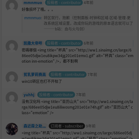
mmnmuo
投稿者 - contributor
4年前
好像损坏了哦。。。
mmnmuo
:
转区就行，抱歉（控制面板-时钟和区域-区域-管理-更
改系统区域设置，改成你玩的游戏的原本语言就可以了
———b站：血与火与剑）
凯撒大帝哔
投稿者 - contributor
6年前
密碼哪個 <img title="杯具" src="http://ww1.sinaimg.cn/large/6
86ee05djw1eu8ikpw34jg201e01emx1.gif" alt="杯具" class="em
otion inn-emotion" />，都不對啊
贫乳萝莉赛高
投稿者 - contributor
7年前
win10转区也打不开枯了
yuhhj
投稿者 - contributor
7年前
没有汉化吗 <img title="亚历山大" src="http://ww1.sinaimg.cn/la
rge/686ee05djw1eu8iliwosmg201e01e74h.gif" alt="亚历山大" c
lass="emotion" />
森近霖之助灬
订阅者 - subscriber
9年前
<img title="杯具" src="http://ww1.sinaimg.cn/large/686ee05dj
w1eu8ikpw34jg201e01emx1.gif" alt="杯具" class="emotion" />