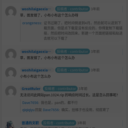
woshilaigaoxiaode
投稿者 - contributor
3年前
草，图发错了，小布小布这个怎么办呀
orangeness
:
证书过期了，把时间倒退到4月，然后就可以进到下
载页面，但是点下载是没有反应的，你得复制下载链
接，然后把时间改回来，新建一个页面把链接粘贴进
去就可以下载了
woshilaigaoxiaode
投稿者 - contributor
3年前
草，图发错了，小布小布这个怎么办
woshilaigaoxiaode
投稿者 - contributor
3年前
小布小布这个怎么办
GreatRuler
投稿者 - contributor
3年前
无法访问此网站pan.1024.rip 的响应时间过长。这是怎么回事呢?
Dave7656
:
我也是，pan的，都不行
qiqiqiyu
回复
Dave7656
:
确实，挂梯子也没用，彻底寄了
普通的文职
投稿者 - contributor
3年前