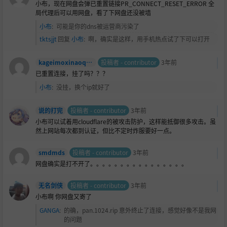
小布，现在网盘会弹已重置链接PR_CONNECT_RESET_ERROR 全
局代理后可以用网盘，看了下网盘还没被墙
小布
:
可能是你的dns被运营商污染了
tktsjjt
回复
小布
:
啊，确实是这样，用手机热点试了下可以打开
kageimoxinaoquci
投稿者 - contributor
3年前
已重置连接，挂了吗？？？
小布
:
没挂，换个ip就好了
说的打完
投稿者 - contributor
3年前
小布可以试着用cloudflare的被攻击防护，这样能抵御很多攻击。虽
然上网站每次都到认证，但比不定时炸服要好一点。
smdmds
投稿者 - contributor
3年前
网盘确实是打不开了。。。。。。。。。。。。。。。。
无名剑侠
投稿者 - contributor
3年前
小布啊 你网盘又寄了
GANGA
:
的确，pan.1024.rip 意外终止了连接，感觉好像不是我网
的问题