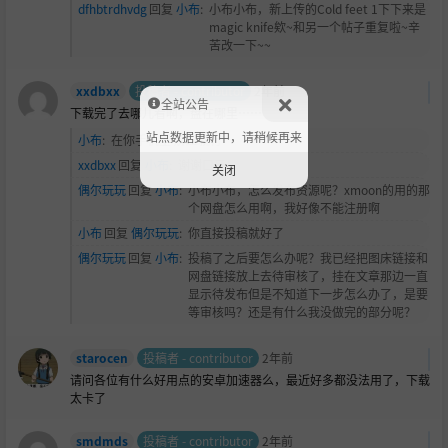
dfhbtrdhvdg
回复
小布
:
小布小布，新上传的Cold feet 1下下来是
magic knife欸~和另一个帖子重复啦~辛
苦改一下~~
xxdbxx
投稿者 - contributor
2年前
全站公告
下载完了去哪儿看啊，盘在哪里……
站点数据更新中，请稍候再来
小布
:
在你手机里 解压就行
xxdbxx
回复
小布
:
谢谢口牙！
关闭
偶尔玩玩
回复
小布
:
小布小布，怎么发布资源呢？xmoon的用的那
个网盘怎么用啊，我好像不能注册啊
小布
回复
偶尔玩玩
:
你直接投稿就好了
偶尔玩玩
回复
小布
:
投稿了之后要怎么办呢？我已经把图床链接和
网盘链接放上去待审核了，挂在文章那边一直
显示待发布但是不知道下一步怎么办了，是要
等审核吗？还是有什么我没做完的部分呢？
starocen
投稿者 - contributor
2年前
请问各位有什么好用点的安卓加速器么，最近好多都没法用了，下载
太卡了
smdmds
投稿者 - contributor
2年前