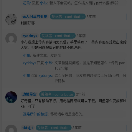
初玖°
回复
小布
:
新人不会发帖，怎么插入图片有什么要求吗？
无人问津的要犯
投稿者 - contributor
3年前
封面好耶
zyddnys
投稿者 - contributor
3年前
小布我想上传内容请问怎么做？手里整理了一些内容现在想发出来给
大家。但是网盘貌似只能登陆不能注册。
小布
:
新建文章，发网盘
zyddnys
回复
小布
:
文章新建没问题，就是不知道怎么上传到 pan.
1024.rip
小布
回复
zyddnys
:
给百度网盘，我发布的时候会上传到rip的，保
护隐私
边境星空
投稿者 - contributor
3年前
好奇怪，只有移动不行，用电信网络就可以下载，网盘怎么变成和bi
ka一样了
避难所外的核爆
:
移动墙中墙是出名的。
tktsjjt
投稿者 - contributor
3年前