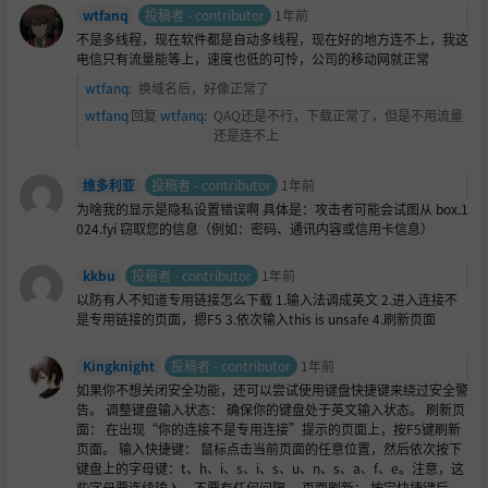
wtfanq
投稿者 - contributor
1年前
不是多线程，现在软件都是自动多线程，现在好的地方连不上，我这
电信只有流量能等上，速度也低的可怜，公司的移动网就正常
wtfanq
:
换域名后，好像正常了
wtfanq
回复
wtfanq
:
QAQ还是不行，下载正常了，但是不用流量
还是连不上
维多利亚
投稿者 - contributor
1年前
为啥我的显示是隐私设置错误啊 具体是：攻击者可能会试图从 box.1
024.fyi 窃取您的信息（例如：密码、通讯内容或信用卡信息）
kkbu
投稿者 - contributor
1年前
以防有人不知道专用链接怎么下载 1.输入法调成英文 2.进入连接不
是专用链接的页面，摁F5 3.依次输入this is unsafe 4.刷新页面
Kingknight
投稿者 - contributor
1年前
如果你不想关闭安全功能，还可以尝试使用键盘快捷键来绕过安全警
告。 调整键盘输入状态： 确保你的键盘处于英文输入状态。 刷新页
面： 在出现“你的连接不是专用连接”提示的页面上，按F5键刷新
页面。 输入快捷键： 鼠标点击当前页面的任意位置，然后依次按下
键盘上的字母键：t、h、i、s、i、s、u、n、s、a、f、e。注意，这
些字母要连续输入，不要有任何间隔。 页面刷新： 按完快捷键后，