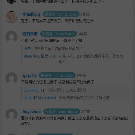
完蛋，下载网页彻底进不去了，挂梯子都进不去了……
小布的rbq
投稿者 - contributor
3年前
完了，下载界面进不去了，显示加载时间过长
病弱已诺
投稿者 - contributor
3年前
小布小布，wtf后缀的url下载不了了都
小布
:
你得换个ip了你ip被运营商封了
Dave7656
回复
小布
:
小布小布，pan后缀的都打不开，是为啥
呢？
qazpl-1
投稿者 - contributor
3年前
下载网站的证书过期了 被强制拦截不让访问了
uiuikikik
:
+1一样的提示，EDGE浏览器
liouyu
回复
uiuikikik
:
更改电脑时间到2023.1.7号之前
Voyevoda
投稿者 - contributor
3年前
要分享的资源怎么传到网盘？鰻田まあち最近放出了之前全部fanbo
x作品