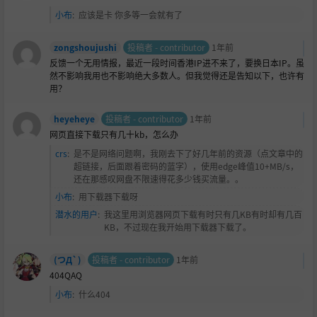
小布
:
应该是卡 你多等一会就有了
zongshoujushi
投稿者 - contributor
1年前
反馈一个无用情报，最近一段时间香港IP进不来了，要换日本IP。虽
然不影响我用也不影响绝大多数人。但我觉得还是告知以下，也许有
用？
heyeheye
投稿者 - contributor
1年前
网页直接下载只有几十kb，怎么办
crs
:
是不是网络问题啊，我刚去下了好几年前的资源（点文章中的
超链接，后面跟着密码的蓝字），使用edge峰值10+MB/s，
还在那感叹网盘不限速得花多少钱买流量。。
小布
:
用下载器下载呀
潜水的用户
:
我这里用浏览器网页下载有时只有几KB有时却有几百
KB，不过现在我开始用下载器下载了。
(つД`)
投稿者 - contributor
1年前
404QAQ
小布
:
什么404