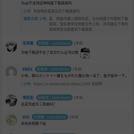
为qb不支持这种网盘下载链接吗
小布
:
你复制的是真实的下载链接吗
蛋糕
回复
小布
:
是，网盘内输入提取码后，右击网盘文件复制下载
链接，鼠标悬停在网盘文件上时，浏览器左下角的
链接预览也能看到下载链接
无常君
投稿者 - contributor
1年前
为啥下载进不去了显示什么证书过期
END1
投稿者 - contributor
2年前
小布，鎖のカンケイ〜翼をもがれた籠の鳥〜没了，能不能补一下。
小布
:
https://x.xmoon.lol/archives/2205 没挂啊
呗先生
投稿者 - contributor
2年前
这是壳虚天三部曲吗？
233
投稿者 - contributor
2年前
求布布帮删个帖