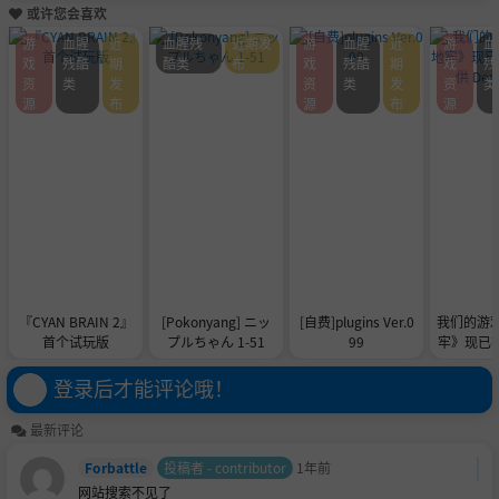
或许您会喜欢
游
血腥
近
血腥残
近期发
游
血腥
近
游
血
戏
残酷
期
酷类
布
戏
残酷
期
戏
残
资
类
发
资
类
发
资
类
源
布
源
布
源
『CYAN BRAIN 2』
[Pokonyang] ニッ
[自费]plugins Ver.0
我们的游
首个试玩版
プルちゃん 1-51
99
牢》现已在 
供 De
登录后才能评论哦！
最新评论
Forbattle
投稿者 - contributor
1年前
网站搜索不见了