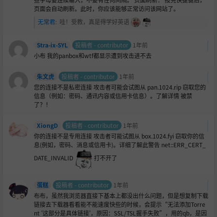
页面会自动刷新。此时，你应该能够正常访问该网站了。
无常君
:
哇！受教，真是得学好英语
Stra-ix-SYL
投稿者 - contributor
1年前
小布 我的panbox和wtf都显示遭到攻击进不去
朱文虎
投稿者 - contributor
1年前
您的连接不是私密连接 攻击者可能会试图从 pan.1024.rip 窃取您的
信息（例如：密码、通讯内容或信用卡信息）。了解详情 被禁
了？！
XiongD
投稿者 - contributor
1年前
你的连接不是专用连接 攻击者可能试图从 box.1024.fyi 窃取你的信
息(例如，密码、消息或信用卡)。详细了解此警告 net::ERR_CERT_
DATE_INVALID
打不开了
蛋糕
投稿者 - contributor
1年前
布布，虽然我浏览器直接下基本上都没出什么问题，但是想复制下载
链接去下载器看看能不能速度快些的时候，会提示“无法添加Torre
nt '这部分是具体链接'，原因：SSL/TSL握手失败”，用的qb，是因