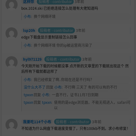
这样你
投稿者 - contributor
3年前
box.1024.ski 已拒绝连接怎么处理有大佬知道吗
小布
:
换个网络环境
lsp20h
投稿者 - contributor
3年前
edge下载盘显示重制链接怎么回事
小布
:
换个网络环境 你的ip被运营商污染了
hyl971129
投稿者 - contributor
3年前
今天刚开始下载的时候都没事 点开新的文章里的下载就出现这个 然
后所有下载就都这样了
小布
:
我已经修复了啊..你现在还是不行吗？
没什么大不了
回复
小布
:
不行啊 三天了 有的可以有的不行
tpxxn
回复
小布
:
一直不行，证书11月7日到期
tpxxn
回复
tpxxn
:
使用的是edge浏览器，不能无视进入，safari可
以
我要吃114个小布
投稿者 - contributor
3年前
不知道为什么网盘下载速度变慢了，只有100kb不到。求小布修复！