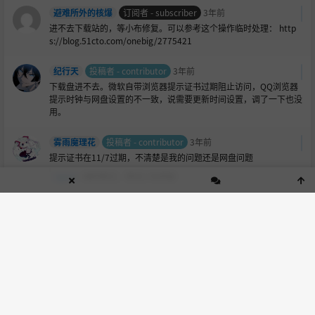
避难所外的核爆
订阅者 - subscriber
3年前
进不去下载站的，等小布修复。可以参考这个操作临时处理： http
s://blog.51cto.com/onebig/2775421
纪行天
投稿者 - contributor
3年前
下载盘进不去。微软自带浏览器提示证书过期阻止访问，QQ浏览器
提示时钟与网盘设置的不一致，说需要更新时间设置，调了一下也没
用。
雾雨魔理花
投稿者 - contributor
3年前
提示证书在11/7过期，不清楚是我的问题还是网盘问题
tpxxn
:
相同情况，等待小布修复
贴吧成员
投稿者 - contributor
3年前
隐私设置错误= =下载盘完全进不去= =这个怎么解决。。。
luoyewen
投稿者 - contributor
3年前
请问怎样下载资源啊，点击蓝色的下载后会跳转到一个输密码的页
面，但是输入星月号的密码后会提示错误验证码，这个密码是什么呢
luoyewen
:
已经了解了，新人刚入站不懂事，打扰了