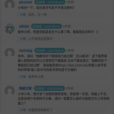
picomet
投稿者 - contributor
2年前
小布问一下，现在星月号是不开放注册吗？
小布
:
是的，过一周
eihdw
投稿者 - contributor
2年前
勒布元帅，吧里到底是发生什么事了啊，看着挺乱的样子（）
小布
:
火不烧到这里就行
Eachang
投稿者 - contributor
2年前
布布，请问“抱歉你的下载链接已经过期”怎么解决？ 进下载界面
输入提取码后可以正常转到下载链接 点击下载会提示“抱歉你的下
载链接已经过期” 紧接着变成https://box.1024.ski/的输入账号密
码的界面 输入星月号的账号密码是不正确的
小布
:
我来补以西
殇痕之歌
投稿者 - contributor
2年前
小布小布，想分享个自制的猎奇游戏，但是第一次发，网盘上不去，
总是说用户名密码不正确，请问一般要怎么操作才能把文件上传到网
盘上？
小布
:
你直接投稿就好了