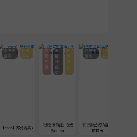
血腥残
近期
游
血
近
血腥残
近期
血腥残
酷类
发布
戏
腥
期
酷类
发布
酷类
资
残
发
源
酷
布
类
『迷宮堕落譚』免费
[巴巴脱丝]戛然而止
自购分享 スワン
【coco】部分合集3
版demo
的快乐
ゴブリ