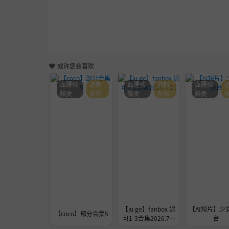
或许您会喜欢
血腥残
近期
血腥残
近期
血腥残
酷类
发布
酷类
发布
酷类
【ju ge】fanbox 妮
【AI短片】少
【coco】部分合集5
可1-3合集2026.7.2
台
1