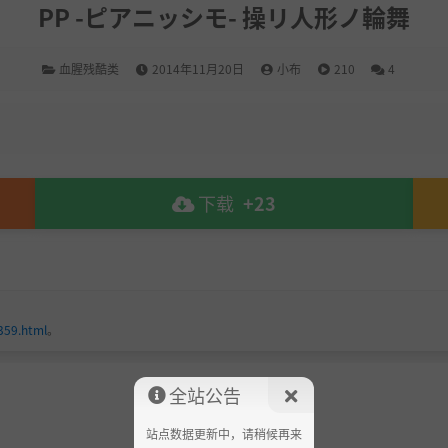
PP -ピアニッシモ- 操リ人形ノ輪舞
血腥残酷类
2014年11月20日
小布
210
4
下载
+23
359.html
。
全站公告
站点数据更新中，请稍候再来