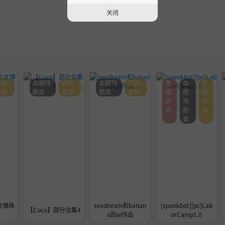
关闭
近期
血腥残
近期
血腥残
近期
游
血
近
发布
酷类
发布
酷类
发布
戏
腥
期
资
残
发
源
酷
布
类
女弹珠
seedream和banan
[spankbot][pc]Lab
【Coco】部分合集4
a的ai作品
orCamp1.0