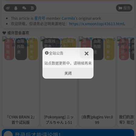
报告
This article is
星月号
member
Carmila
's original work.
欢迎转载，但请务必注明来源地址：
https://x.xmoon.top/43613.html
。
或许您会喜欢
游
血腥
近
血腥残
近期发
游
血腥
近
游
血
戏
残酷
期
酷类
布
戏
残酷
期
戏
残
资
类
发
资
类
发
资
类
全站公告
源
布
源
布
源
站点数据更新中，请稍候再来
关闭
『CYAN BRAIN 2』
[Pokonyang] ニッ
[自费]plugins Ver.0
我们的游
首个试玩版
プルちゃん 1-51
99
牢》现已在 
供 De
登录后才能评论哦！