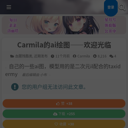
登录
Carmila的ai绘图——欢迎光临
血腥残酷类
,
近期发布
11个月前
Carmila
8,216
4
自己的一些ai图，模型用的是二次元il配合的taxid
ermy
最后编辑由 小布
您的用户组无法访问此文章。
赞
+38
下载
+255
收藏
+30