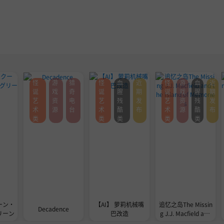
怪
游
猎
怪
血
近
怪
游
血
近
诞
戏
奇
诞
腥
期
诞
戏
腥
期
艺
资
电
艺
残
发
艺
资
残
发
术
源
台
术
酷
布
术
源
酷
布
类
类
类
类
类
ーン・
【AI】 萝莉机械嘴
追忆之岛The Missin
Decadence
リーン
巴改造
g J.J. Macfield and
the Island of Memo