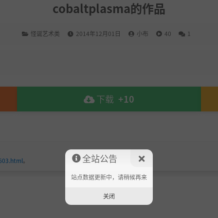
cobaltplasma的作品
怪诞艺术类
2014年12月01日
小布
40
1
下载
+10
全站公告
603.html
。
站点数据更新中，请稍候再来
关闭