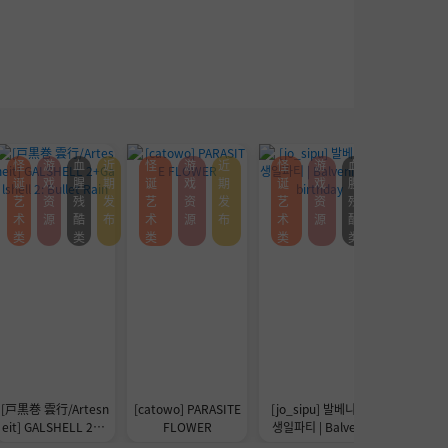
怪
游
血
近
怪
游
近
怪
游
血
怪诞艺
诞
戏
腥
期
诞
戏
期
诞
戏
腥
术类
艺
资
残
发
艺
资
发
艺
资
残
术
源
酷
布
术
源
布
术
源
酷
类
类
类
类
类
[戸黒巻 雲行/Artesn
[catowo] PARASITE
[jo_sipu] 발베니의
朽tec
eit] GALSHELL 2+G
FLOWER
생일파티 | Balveni
alshell 2: Bullet Rai
e‘s birthday