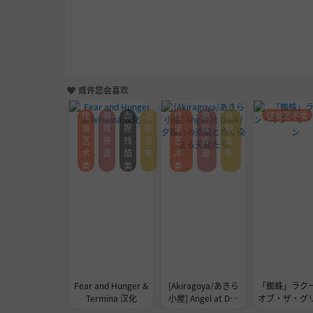
或许您会喜欢
怪
游
血
近
怪
游
近
怪诞艺术类
诞
戏
腥
期
诞
戏
期
艺
资
残
发
艺
资
发
术
源
酷
布
术
源
布
类
类
类
Fear and Hunger &
[Akiragoya/あきら
「蜘蛛」ラク
Termina 汉化
小屋] Angel at Dus
オブ・ザ・グ
k/夕暮れの楽園と赤