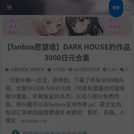
登录
【fanbox愿望墙】DARK HOUSE的作品
3000日元合集
血腥残酷类
,
近期发布
1个月前
lsp不厨宫古芳香
6,342
9
可爱中偏一点涩，很带劲，下载了所有3000档内
容，大部分1000-500日元档（可能有遗漏也可能有
部分重复，毕竟饭盒30多页）以及小部分免费内
容，感兴趣可以去fanbox支持作者 ps：英文生肉，
但词汇简单四级随便通关 关键词：首折，死姦，人
偶化
最后编辑由 小布
您的用户组无法访问此文章。