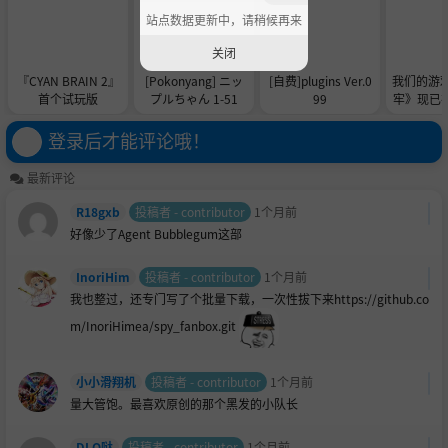
站点数据更新中，请稍候再来
关闭
『CYAN BRAIN 2』
[Pokonyang] ニッ
[自费]plugins Ver.0
我们的游
首个试玩版
プルちゃん 1-51
99
牢》现已在 
供 De
登录后才能评论哦！
最新评论
R18gxb
投稿者 - contributor
1个月前
好像少了Agent Bubblegum这部
InoriHim
投稿者 - contributor
1个月前
我也整过，还专门写了个批量下载，一次性拔下来https://github.co
m/InoriHimea/spy_fanbox.git
小小滑翔机
投稿者 - contributor
1个月前
量大管饱。最喜欢原创的那个黑发的小队长
DLO哒
投稿者 - contributor
1个月前