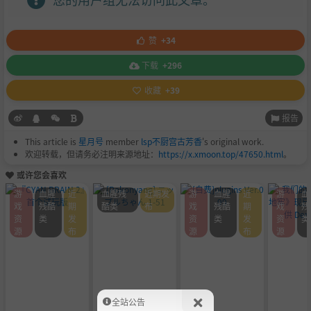
赞
+34
下载
+296
收藏
+39
报告
This article is
星月号
member
lsp不厨宫古芳香
's original work.
欢迎转载，但请务必注明来源地址：
https://x.xmoon.top/47650.html
。
或许您会喜欢
游
血腥
近
血腥残
近期发
游
血腥
近
游
血
戏
残酷
期
酷类
布
戏
残酷
期
戏
残
资
类
发
资
类
发
资
类
源
布
源
布
源
全站公告