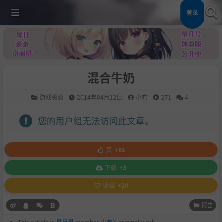
登录
混合牛奶
游戏资源
2014年04月12日
小布
271
4
您的用户组无法访问此文章。
赞
+61
下载
+3
收藏
+20
报告
This article is
星月号
member
小布
's original work.