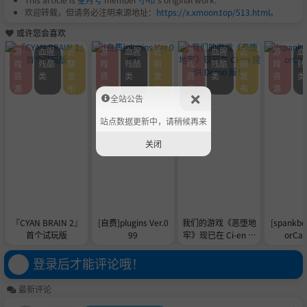
欢迎转载，但请务必注明来源地址：
https://x.xmoon.top/513.html
。
或许您会喜欢
游
血腥
近
游
血腥
近
游
血腥
近
游
血
戏
残酷
期
戏
残酷
期
戏
残酷
期
戏
残
资
类
发
资
类
发
资
类
发
资
类
源
布
源
布
源
布
源
全站公告
站点数据更新中，请稍候再来
关闭
『CYAN BRAIN 2』
[自费]plugins Ver.0
我们的游戏《恶堕地
[spankbo
首个试玩版
99
牢》现已在 Ci-en 提
orCa
供 Demo 版！
登录后才能评论哦！
最新评论