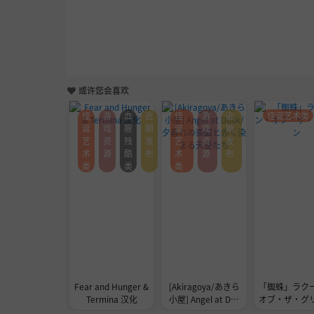
或许您会喜欢
怪
游
血
近
怪
游
近
怪诞艺术类
诞
戏
腥
期
诞
戏
期
艺
资
残
发
艺
资
发
术
源
酷
布
术
源
布
类
类
类
Fear and Hunger &
[Akiragoya/あきら
「蜘蛛」ラク
Termina 汉化
小屋] Angel at Dus
オブ・ザ・グ
k/夕暮れの楽園と赤