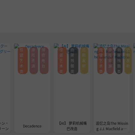
怪
游
猎
怪
血
近
怪
游
血
近
诞
戏
奇
诞
腥
期
诞
戏
腥
期
艺
资
电
艺
残
发
艺
资
残
发
术
源
台
术
酷
布
术
源
酷
布
类
类
类
类
类
ーン・
【AI】 萝莉机械嘴
追忆之岛The Missin
Decadence
リーン
巴改造
g J.J. Macfield and
the Island of Memo