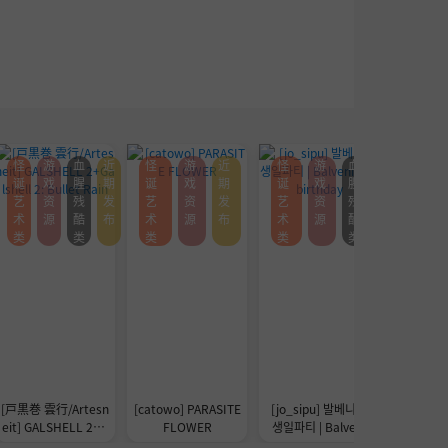
怪
游
血
近
怪
游
近
怪
游
血
怪诞艺
诞
戏
腥
期
诞
戏
期
诞
戏
腥
术类
艺
资
残
发
艺
资
发
艺
资
残
术
源
酷
布
术
源
布
术
源
酷
类
类
类
类
类
[戸黒巻 雲行/Artesn
[catowo] PARASITE
[jo_sipu] 발베니의
朽tec
eit] GALSHELL 2+G
FLOWER
생일파티 | Balveni
alshell 2: Bullet Rai
e‘s birthday