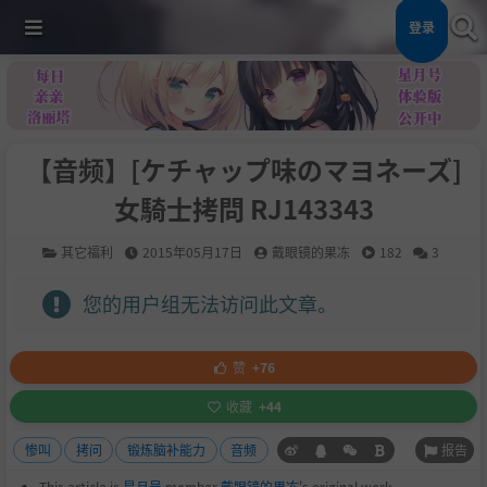
登录
【音频】[ケチャップ味のマヨネーズ]
女騎士拷問 RJ143343
其它福利
2015年05月17日
戴眼镜的果冻
182
3
您的用户组无法访问此文章。
赞
+76
收藏
+44
报告
惨叫
拷问
锻炼脑补能力
音频
This article is
星月号
member
戴眼镜的果冻
's original work.