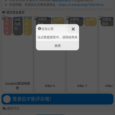
欢迎转载，但请务必注明来源地址：
https://x.xmoon.top/7964.html
。
或许您会喜欢
游
血腥
近
血腥残
近期发
血腥残
近期发
血腥残
戏
残酷
期
酷类
布
酷类
布
酷类
资
类
发
全站公告
源
布
站点数据更新中，请稍候再来
关闭
[studioS]絶頂地獄
Killer 9
Killer 7
Killer 
惨
登录后才能评论哦！
最新评论