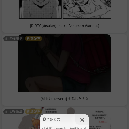
[DIRTY-(Yosuke)]-Ikuiku-Akkuman-(Various)
血腥残酷类
近期发布
[hidaka-toworu]-失踪した少女
血腥残酷类
近期发布
全站公告
站点数据更新中，请稍候再来