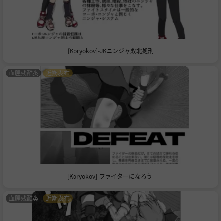
[Koryokov]-JKニンジャ敗北処刑
血腥残酷类
近期发布
[Koryokov]-ファイターになろう-
血腥残酷类
近期发布