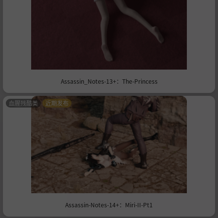
Assassin_Notes-13+：The-Princess
血腥残酷类
近期发布
Assassin-Notes-14+：Miri-II-Pt1