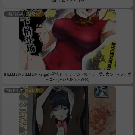
[fantia]8ヲラ-的作品
血腥残酷类
近期发布
[HELLTER-SKELTER-(kaiga)]-闇地下コロシアム〜強くて可愛い女の子をフルボ
ッコ〜-[角都九阳个人汉化]
血腥残酷类
近期发布