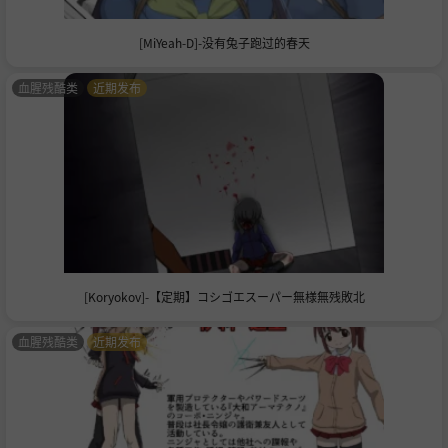
[MiYeah-D]-没有兔子跑过的春天
血腥残酷类
近期发布
[Koryokov]-【定期】コシゴエスーパー無様無残敗北
血腥残酷类
近期发布