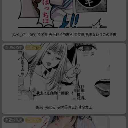
[KAO_YELLOW]-星浆祭-天內理子的末日-星浆祭-あまないりこの終末
血腥残酷类
近期发布
[kao_yellow]-这才是真正的冰恋女王
血腥残酷类
近期发布