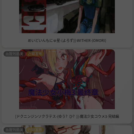
めいどいんもにゅ星-(よろず)]-WITHER-(OMORI)
血腥残酷类
近期发布
[ドクニンジンソクラテス-(ゆう？ひ？)]-魔法少女コウメ3-完結編
血腥残酷类
近期发布