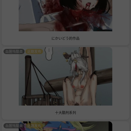
にかいどう的作品
血腥残酷类
近期发布
十大酷刑系列
血腥残酷类
近期发布