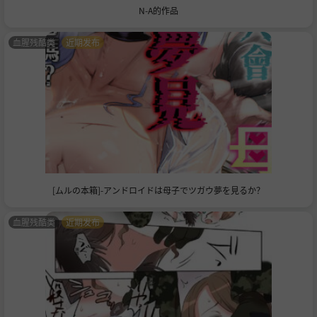
N-A的作品
血腥残酷类
近期发布
[ムルの本箱]-アンドロイドは母子でツガウ夢を見るか？
血腥残酷类
近期发布