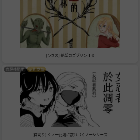
[ひさの]-絶望のゴブリン-1-3
血腥残酷类
近期发布
[首切り]-くノ一此処に散れ（くノ一シリーズ