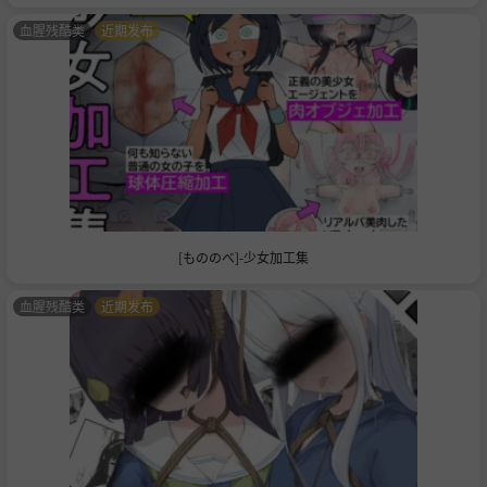
血腥残酷类
近期发布
[もののべ]-少女加工集
血腥残酷类
近期发布