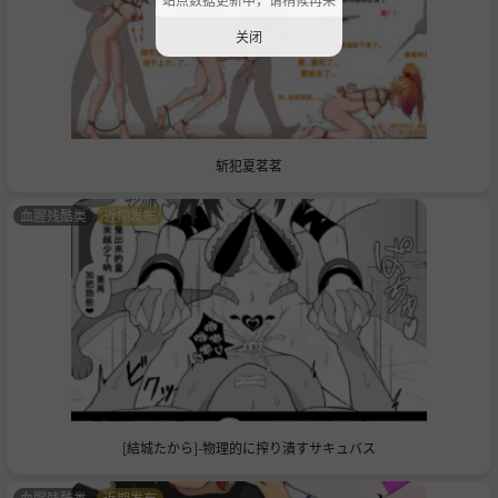
关闭
斩犯夏茗茗
血腥残酷类
近期发布
[結城たから]-物理的に搾り潰すサキュバス
血腥残酷类
近期发布