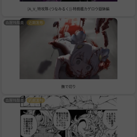
[A_V_特攻隊-(つなみるく)]-特務艦カゲロウ嶽躰編
血腥残酷类
近期发布
撫で切り
血腥残酷类
近期发布