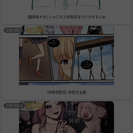
[義姉峪キキ]-シャ〇マス状態変化ラクガキまとめ
血腥残酷类
近期发布
[伊斯塔肥灵]-宰牲节全篇
血腥残酷类
近期发布