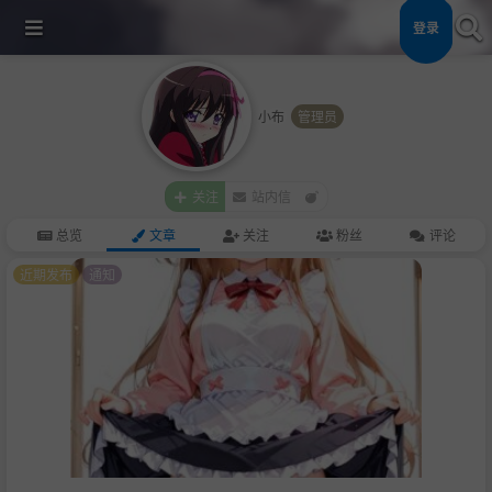
登录
小布
管理员
关注
站内信
总览
文章
关注
粉丝
评论
近期发布
通知