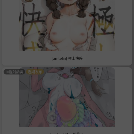
[an-telin]-極上快感
血腥残酷类
近期发布