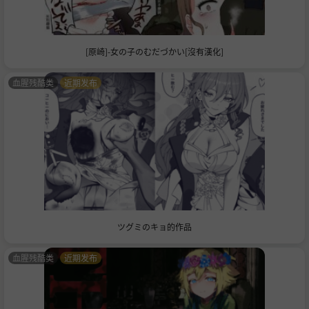
[原崎]-女の子のむだづかい[沒有漢化]
血腥残酷类
近期发布
ツグミのキョ的作品
血腥残酷类
近期发布