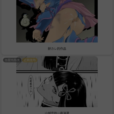
餅カレ的作品
血腥残酷类
近期发布
山城恋的一夜消遣