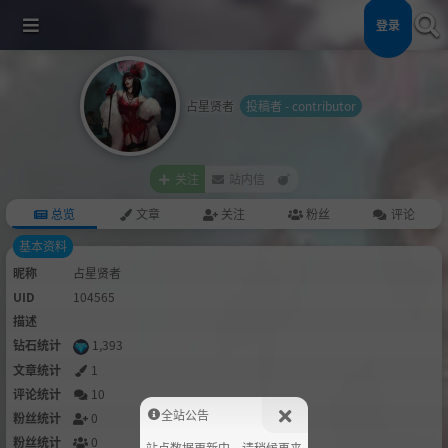
登录
占星贤者
投稿者 - contributor
关注
站内信
总览
文章
关注
粉丝
评论
基本资料
昵称
占星贤者
UID
104565
描述
钻石统计
1,393
文章统计
1
评论统计
10
全站公告
粉丝统计
0
粉丝统计
0
站点数据更新中，请稍候再来