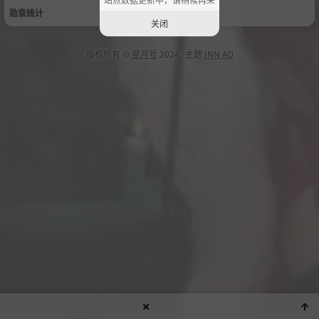
勋章统计
关闭
版权所有 ©
星月号
2024 ⁄ 主题
INN AO