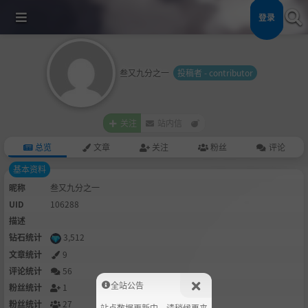
登录
叁又九分之一
投稿者 - contributor
关注
站内信
总览
文章
关注
粉丝
评论
基本资料
昵称
叁又九分之一
UID
106288
描述
钻石统计
3,512
文章统计
9
评论统计
56
全站公告
粉丝统计
1
粉丝统计
27
站点数据更新中，请稍候再来