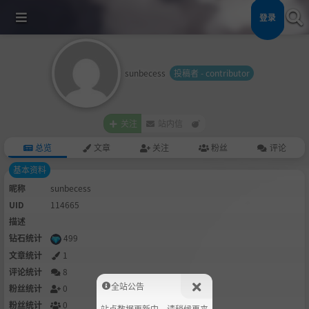
登录
sunbecess
投稿者 - contributor
关注
站内信
总览
文章
关注
粉丝
评论
基本资料
昵称
sunbecess
UID
114665
描述
钻石统计
499
文章统计
1
评论统计
8
全站公告
粉丝统计
0
粉丝统计
0
站点数据更新中，请稍候再来