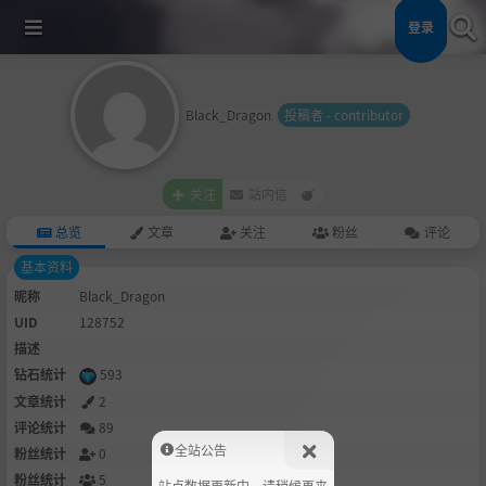
登录
Black_Dragon
投稿者 - contributor
关注
站内信
总览
文章
关注
粉丝
评论
基本资料
昵称
Black_Dragon
UID
128752
描述
钻石统计
593
文章统计
2
评论统计
89
全站公告
粉丝统计
0
粉丝统计
5
站点数据更新中，请稍候再来