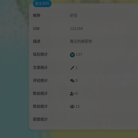
基本资料
昵称
虾饺
UID
132184
描述
路过的屑厨师
钻石统计
137
文章统计
1
评论统计
5
粉丝统计
0
粉丝统计
15
勋章统计