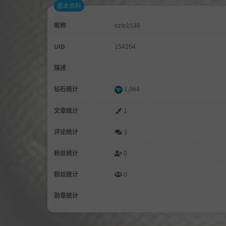
基本资料
昵称
ezio1536
UID
154264
描述
钻石统计
1,064
文章统计
1
评论统计
3
粉丝统计
0
粉丝统计
0
勋章统计