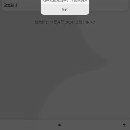
勋章统计
关闭
版权所有 ©
星月号
2024 ⁄ 主题
INN AO