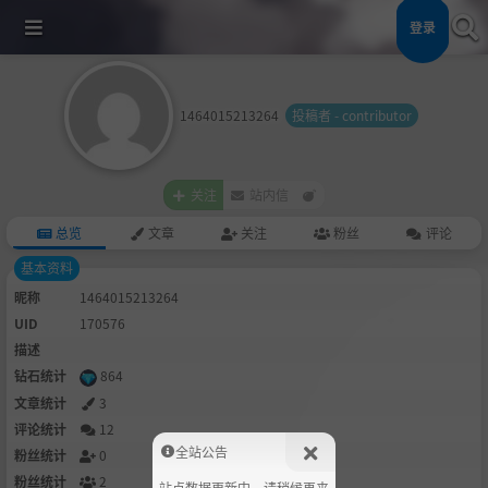
登录
1464015213264
投稿者 - contributor
关注
站内信
总览
文章
关注
粉丝
评论
基本资料
昵称
1464015213264
UID
170576
描述
钻石统计
864
文章统计
3
评论统计
12
全站公告
粉丝统计
0
粉丝统计
2
站点数据更新中，请稍候再来