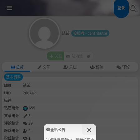
登录
试试
投稿者 - contributor
关注
站内信
总览
文章
关注
粉丝
评论
基本资料
昵称
试试
UID
200742
描述
钻石统计
655
文章统计
5
评论统计
29
全站公告
粉丝统计
0
粉丝统计
1
站点数据更新中，请稍候再来