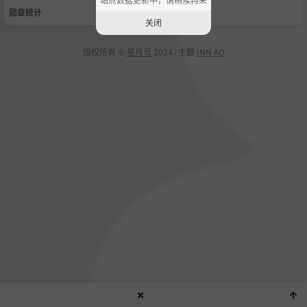
勋章统计
关闭
版权所有 ©
星月号
2024 ⁄ 主题
INN AO