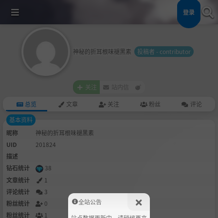
登录
神秘的折耳根味褪黑素
投稿者 - contributor
关注
站内信
总览
文章
关注
粉丝
评论
基本资料
昵称
神秘的折耳根味褪黑素
UID
201824
描述
钻石统计
38
文章统计
1
评论统计
3
全站公告
粉丝统计
0
粉丝统计
1
站点数据更新中，请稍候再来