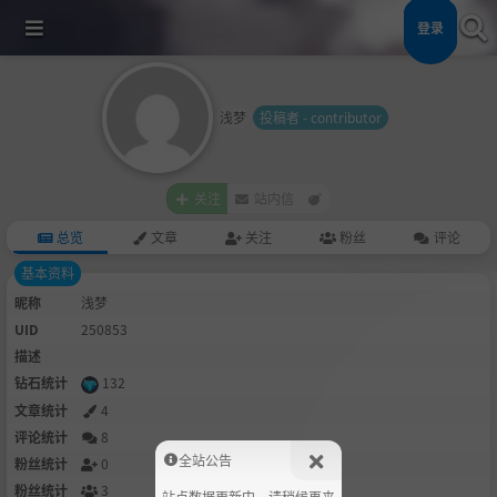
登录
浅梦
投稿者 - contributor
关注
站内信
总览
文章
关注
粉丝
评论
基本资料
昵称
浅梦
UID
250853
描述
钻石统计
132
文章统计
4
评论统计
8
全站公告
粉丝统计
0
粉丝统计
3
站点数据更新中，请稍候再来