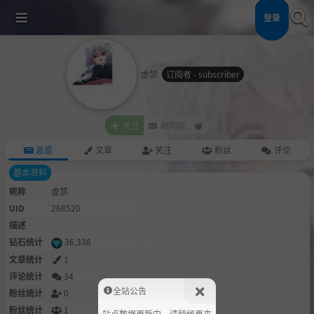
登录
虚禁
订阅者 - subscriber
关注
站内信
总览
文章
关注
粉丝
评论
基本资料
昵称
虚禁
UID
268520
描述
钻石统计
36,338
文章统计
1
评论统计
34
全站公告
粉丝统计
0
粉丝统计
1
站点数据更新中，请稍候再来