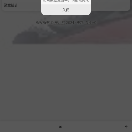
勋章统计
关闭
版权所有 ©
星月号
2024 ⁄ 主题
INN AO