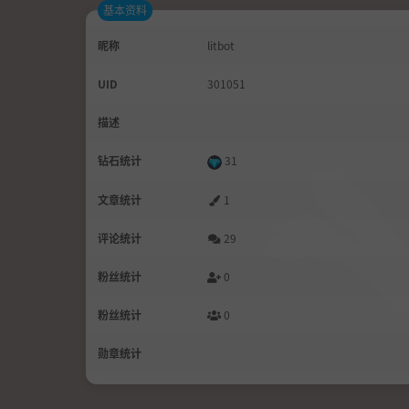
基本资料
昵称
litbot
UID
301051
描述
钻石统计
31
文章统计
1
评论统计
29
粉丝统计
0
粉丝统计
0
勋章统计