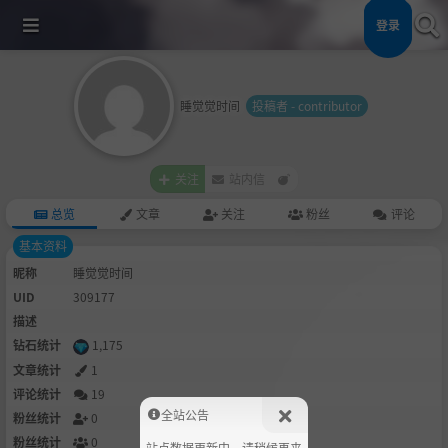
登录
睡觉觉时间
投稿者 - contributor
关注
站内信
总览
文章
关注
粉丝
评论
基本资料
昵称
睡觉觉时间
UID
309177
描述
钻石统计
1,175
文章统计
1
评论统计
19
全站公告
粉丝统计
0
粉丝统计
0
站点数据更新中，请稍候再来