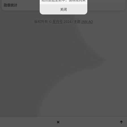
勋章统计
关闭
版权所有 ©
星月号
2024 ⁄ 主题
INN AO