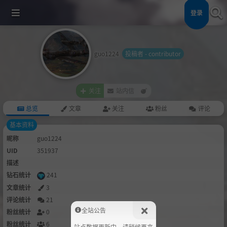
登录
guo1224
投稿者 - contributor
关注
站内信
总览
文章
关注
粉丝
评论
基本资料
昵称
guo1224
UID
351937
描述
钻石统计
241
文章统计
3
评论统计
21
全站公告
粉丝统计
0
粉丝统计
6
站点数据更新中，请稍候再来