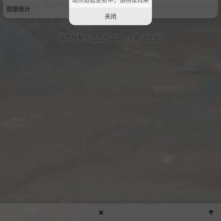
勋章统计
关闭
版权所有 ©
星月号
2024 ⁄ 主题
INN AO