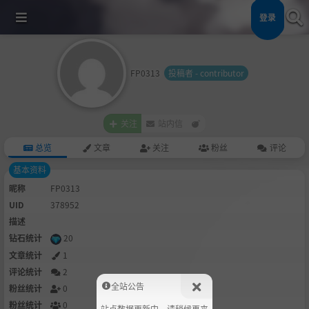
登录
FP0313
投稿者 - contributor
关注
站内信
总览
文章
关注
粉丝
评论
基本资料
昵称
FP0313
UID
378952
描述
钻石统计
20
文章统计
1
评论统计
2
全站公告
粉丝统计
0
粉丝统计
0
站点数据更新中，请稍候再来