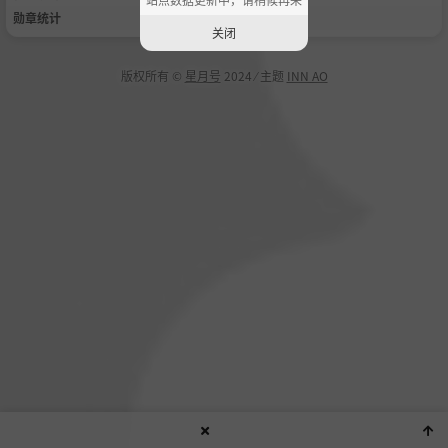
勋章统计
关闭
版权所有 ©
星月号
2024 ⁄ 主题
INN AO