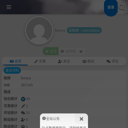
登录
fororo
投稿者 - contributor
关注
站内信
总览
文章
关注
粉丝
评论
基本资料
昵称
fororo
UID
387145
描述
钻石统计
42
文章统计
1
评论统计
51
全站公告
粉丝统计
0
粉丝统计
1
站点数据更新中，请稍候再来