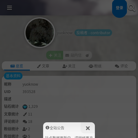
登录
yuoknow
投稿者 - contributor
关注
站内信
总览
文章
关注
粉丝
评论
基本资料
昵称
yuoknow
UID
393528
描述
钻石统计
1,329
文章统计
11
评论统计
18
全站公告
粉丝统计
2
粉丝统计
5
站点数据更新中，请稍候再来