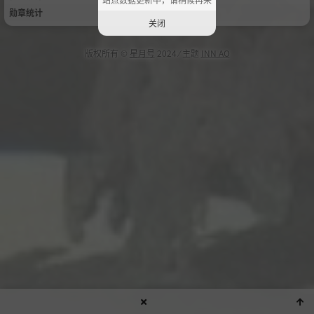
勋章统计
关闭
版权所有 ©
星月号
2024 ⁄ 主题
INN AO