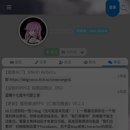
登录
linlincongcong
投稿者 - contributor
关注
站内信
总览
文章
关注
粉丝
评论
【猎奇ACT】SiNnEr AnGeLs
2年前
即 https://libigcocco.itch.io/sinnerangels
【自制的RPG】拟剧控制论（RG）
2年前
蓝瞳十七或半巧楚之䛐
【更新】猎奇解谜RPG《亡骸弥撒曲》V0.2.1
v0.21测到的一些小bug（也可能是未完成）： 1. 一楼最右侧存在一个场
景的移动表现，但移动表现结束后，那只“我们再看你”的眼睛不能主
动复位，需要主角移动后才有复位可能，其原因我猜测可能是“我们在
看你”的眼睛图层属于Parallaxes，而不是Map或者Character的原因，