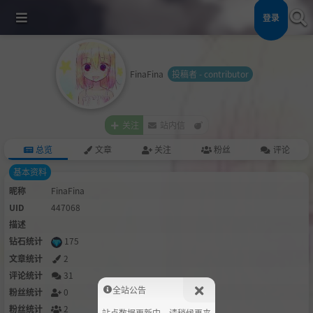
登录
FinaFina
投稿者 - contributor
关注
站内信
总览
文章
关注
粉丝
评论
基本资料
昵称
FinaFina
UID
447068
描述
钻石统计
175
文章统计
2
评论统计
31
全站公告
粉丝统计
0
粉丝统计
2
站点数据更新中，请稍候再来