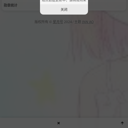
勋章统计
关闭
版权所有 ©
星月号
2024 ⁄ 主题
INN AO