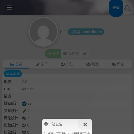
登录
C C
投稿者 - contributor
关注
站内信
总览
文章
关注
粉丝
评论
基本资料
昵称
C C
UID
452196
描述
钻石统计
33
文章统计
1
评论统计
3
全站公告
粉丝统计
0
粉丝统计
0
站点数据更新中，请稍候再来