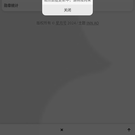
勋章统计
关闭
版权所有 ©
星月号
2024 ⁄ 主题
INN AO