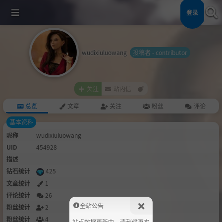
登录
wudixiuluowang
投稿者 - contributor
关注
站内信
总览
文章
关注
粉丝
评论
基本资料
昵称
wudixiuluowang
UID
454928
描述
钻石统计
425
文章统计
1
评论统计
26
全站公告
粉丝统计
2
粉丝统计
4
站点数据更新中，请稍候再来