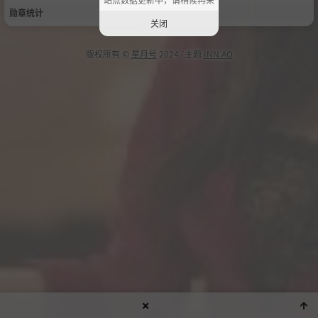
勋章统计
关闭
版权所有 ©
星月号
2024 ⁄ 主题
INN AO