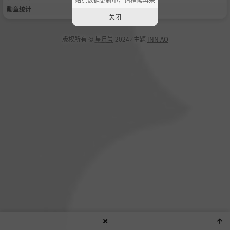
勋章统计
关闭
版权所有 ©
星月号
2024 ⁄ 主题
INN AO