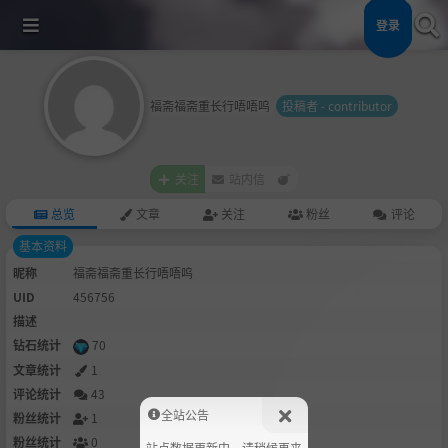
登录
福斋福斋重长行唔唔呜
投稿者 - contributor
关注
站内信
总览
文章
关注
粉丝
评论
基本资料
昵称
福斋福斋重长行唔唔呜
UID
456756
描述
钻石统计
70
文章统计
1
评论统计
43
全站公告
粉丝统计
1
粉丝统计
0
站点数据更新中，请稍候再来