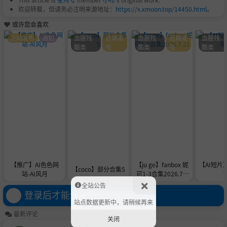
欢迎转载，但请务必注明来源地址：
https://x.xmoon.top/14450.html
。
或许您会喜欢
近期发布
通知
血腥残
近期发
血腥残
近期发
血腥残
酷类
布
酷类
布
酷类
【推广】AI色色网
【ju ge】fanbox 妮
【AI短片
【coco】部分合集5
站-AI风月
可1-3合集2026.7.2
1
全站公告
登录后才能评论哦！
站点数据更新中，请稍候再来
最新评论
关闭