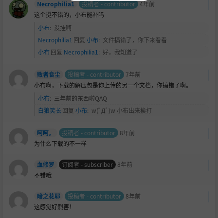
Necrophilia1
投稿者 - contributor
4年前
这个挺不错的，小布能补吗
小布
:
没挂啊
Necrophilia1
回复
小布
:
文件搞错了，你下来看看
小布
回复
Necrophilia1
:
好，我知道了
败者食尘
投稿者 - contributor
7年前
小布啊，下载的解压包是你上传的另一个文档，你搞错了啊。
小布
:
三年前的东西啦QAQ
白狼笑长
回复
小布
:
w(ﾟДﾟ)w 小布出来挨打
呵呵。
投稿者 - contributor
8年前
为什么下载的不一样
血修罗
订阅者 - subscriber
8年前
不错哦
暗之花耶
投稿者 - contributor
8年前
这感觉好烈害！