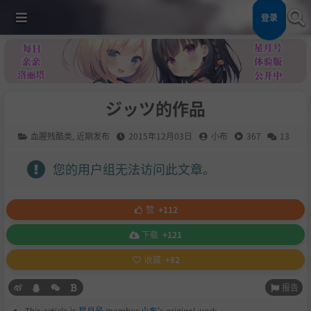
登录
ジッツ的作品
血腥残酷类
,
近期发布
2015年12月03日
小布
367
13
您的用户组无法访问此文章。
赞
+112
下载
+121
收藏
+82
报告
This article is
星月号
member
小布
's original work.