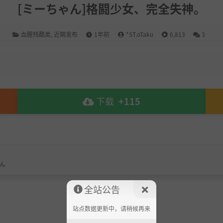
[ミーちゃん]格闘少女、完全失神。
血腥残酷类
,
近期发布
1年前
*ST.oTaku
6,813
3
下载
+115
ゃん
全站公告
站点数据更新中，请稍候再来