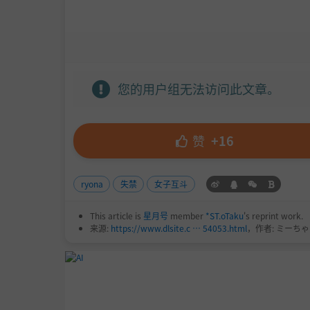
您的用户组无法访问此文章。
赞
+16
ryona
失禁
女子互斗
This article is
星月号
member
*ST.oTaku
's reprint work.
来源:
https://www.dlsite.c … 54053.html
，作者: ミーち