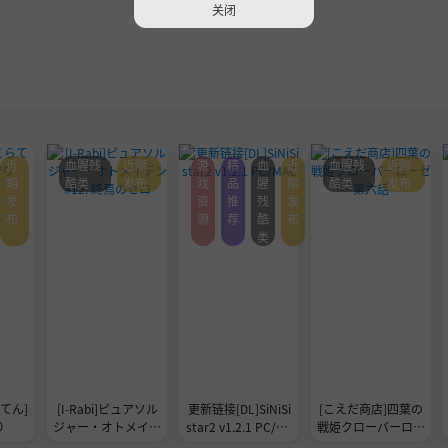
关闭
近
血腥残
近期
游
精
血
近
血腥残
近期
期
酷类
发布
戏
品
腥
期
酷类
发布
发
资
推
残
发
布
源
荐
酷
布
类
らてん]
[I-Rabi]ピュアソル
更新链接[DL]SiNiSi
[こえだ商店]四葉の
り
ジャー・オトメイデ
star2 v1.2.1 PC/MA
戦姫クローバーロー
ン #12. 終焉のゼロ
C
ゼ第六話