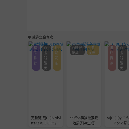
或许您会喜欢
精
血
近
血腥残
近期
游
血
品
腥
期
酷类
发布
戏
腥
推
残
发
资
残
荐
酷
布
源
酷
类
类
更新链接[DL]SiNiSi
chiffon猫猫被狠狠
AI[DL] [なこ
star2 v1.3.0 PC/MA
地揍了[AI生成]
アクマ狩
C