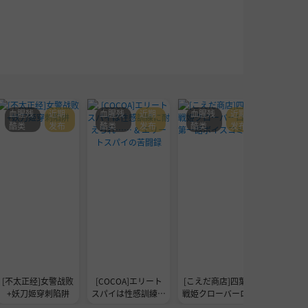
血腥残
近期
血腥残
近期
血腥残
近期
血腥残
酷类
发布
酷类
发布
酷类
发布
酷类
[不太正经]女警战败
[COCOA]エリート
[こえだ商店]四葉の
[COCO
+妖刀姬穿刺陷阱
スパイは性感訓練に
戦姫クローバーロー
クは女幹
耐えられ…… & エ
ゼ第一話ボイスコミ