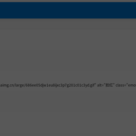
aimg.cn/large/686ee05djw1eu8ijxc3p7g201c01c3yd.gif" alt="脸红" class="emot