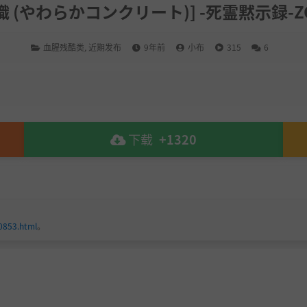
 (やわらかコンクリート)] -死霊黙示録-ZO
血腥残酷类
,
近期发布
9年前
小布
315
6
下载
+1320
0853.html
。