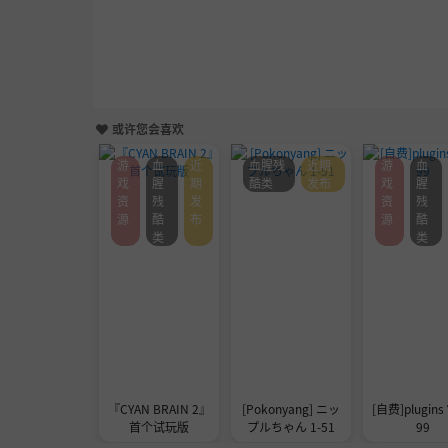
或许您会喜欢
游
血
近
血腥残
近期
游
血
戏
腥
期
酷类
发布
戏
腥
资
残
发
资
残
源
酷
布
源
酷
类
类
『CYAN BRAIN 2』
[Pokonyang] ニッ
[自费]plugins 
首个试玩版
プルちゃん 1-51
99