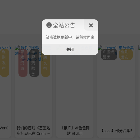
全站公告
站点数据更新中，请稍候再来
关闭
近
游
血
近
近期发布
通知
血腥残
近期
期
戏
腥
期
酷类
发布
发
资
残
发
布
源
酷
布
类
Ver.0
我们的游戏《恶堕地
【推广】AI色色网
【coco】部分合集5
牢》现已在 Ci-en 提
站-AI风月
供 Demo 版！