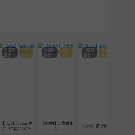
血腥残
近期
血腥残
近期
血腥残
近期
血腥残
酷类
发布
酷类
发布
酷类
发布
酷类
【ju ge】fanbox 妮
【AI短片】少女弹珠
seedre
【Coco】部分合集4
可1-3合集2026.7.2
台
a的
1