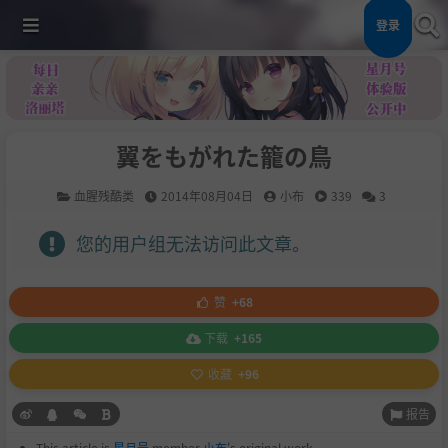
登录
翼をもがれた籠の鳥
血腥残酷类
2014年08月04日
小布
339
3
您的用户组无法访问此文章。
赞
+68
下载
+165
收藏
+96
报告
This article is
星月号
member
小布
's original work.