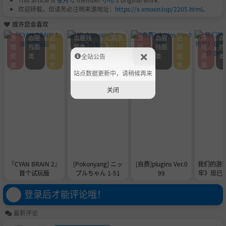
欢迎转载，但请务必注明来源地址：
https://x.xmoon.top/2205.html
。
或许您会喜欢
游
血腥
近
血腥残
近期发
游
血腥
近
游
血
戏
残酷
期
酷类
布
戏
残酷
期
戏
残
资
类
发
资
类
发
资
类
全站公告
源
布
源
布
源
站点数据更新中，请稍候再来
关闭
『CYAN BRAIN 2』
[Pokonyang] ニッ
[自费]plugins Ver.0
我们的游
首个试玩版
プルちゃん 1-51
99
牢》现已在 
供 De
登录后才能评论哦！
最新评论