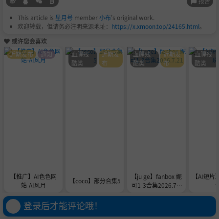
报告
This article is
星月号
member
小布
's original work.
欢迎转载，但请务必注明来源地址：
https://x.xmoon.top/24165.html
。
或许您会喜欢
近期发布
通知
血腥残
近期发
血腥残
近期发
血腥残
酷类
布
酷类
布
酷类
【推广】AI色色网
【ju ge】fanbox 妮
【AI短片
【coco】部分合集5
站-AI风月
可1-3合集2026.7.2
1
登录后才能评论哦！