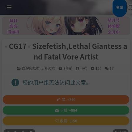
登录
- CG17 - Sizefetish,Lethal Giantess a
nd Fatal Vore Artist
血腥残酷类
,
近期发布
8年前
小布
129
17
您的用户组无法访问此文章。
赞
+249
下载
+884
收藏
+150