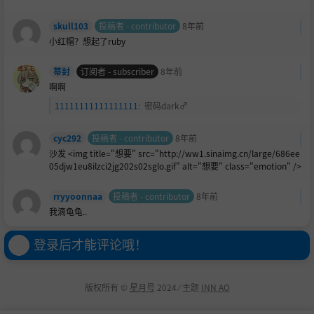
skull103
投稿者 - contributor
8年前
小
红帽？想起了ruby
蒂封
订阅者 - subscriber
8年前
啊啊
11111111111111111
:
密码dark♂
cyc292
投稿者 - contributor
8年前
沙发 <img title="想要" src="http://ww1.sinaimg.cn/large/686ee
05djw1eu8ilzci2jg202s02sglo.gif" alt="想要" class="emotion" />
rryyoonnaa
投稿者 - contributor
8年前
我滴龟龟..
登录后才能评论哦！
版权所有 ©
星月号
2024 ⁄ 主题
INN AO