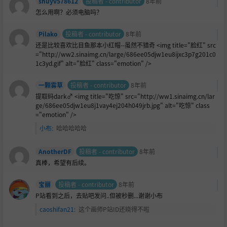
shuyv578612
投稿者 - contributor
8年前
怎么用啊？必须电脑吗？
Pilako
投稿者 - contributor
8年前
还是比较喜欢比目鱼那本小
红帽--虽然不猎奇 <img title="脸红" src
="http://ww2.sinaimg.cn/large/686ee05djw1eu8ijxc3p7g201c0
1c3yd.gif" alt="脸红" class="emotion" />
一颗雾草
投稿者 - contributor
8年前
提取码dark♂ <img title="吃惊" src="http://ww1.sinaimg.cn/lar
ge/686ee05djw1eu8j1vay4ej204h049jrb.jpg" alt="吃惊" class
="emotion" />
小布
:
哈哈哈哈哈
AnotherDF
投稿者 - contributor
8年前
真棒，希望有后续。
宝丽
投稿者 - contributor
8年前
P站看到之后，去贴吧发问..但被秒删...谢谢小布
caoshifan21
:
这个画师P站ID还晓得不啦