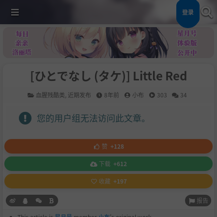
登录
[ひとでなし (タケ)] Little Red
血腥残酷类
,
近期发布
8年前
小布
303
34
您的用户组无法访问此文章。
赞
+128
下载
+612
收藏
+197
报告
This article is
星月号
member
小布
's original work.