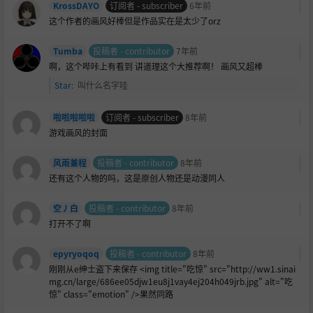
KrossDAYO
订阅者 - subscriber
6年前
这个作者的画风好棒但是作品实在是太少了orz
Tumba
投稿者 - contributor
7年前
啊，这个哔咔上有看到 讲道理这个大推荐啊！ 画风又超棒
Star
:
叫什么名字哇
啦啦啦啦啦
订阅者 - subscriber
8年前
游戏画风的封面
风雨兼程
投稿者 - contributor
8年前
还有这个人物的吗，这是原创人物还是动漫同人
空丿白
投稿者 - contributor
8年前
打开不了啊
epyryoqoq
投稿者 - contributor
8年前
刚刚从e绅士盗下来保存 <img title="吃惊" src="http://ww1.sinai
mg.cn/large/686ee05djw1eu8j1vay4ej204h049jrb.jpg" alt="吃
惊" class="emotion" />果然同路