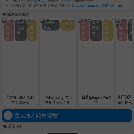
欢迎转载，但请务必注明来源地址：
https://x.xmoon.top/26715.html
。
或许您会喜欢
游
血腥
近
血腥残
近期发
游
血腥
近
游
血
戏
残酷
期
酷类
布
戏
残酷
期
戏
残
资
类
发
资
类
发
资
类
源
布
源
布
源
『CYAN BRAIN 2』
[Pokonyang] ニッ
[自费]plugins Ver.0
我们的游
首个试玩版
プルちゃん 1-51
99
牢》现已在 
供 De
登录后才能评论哦！
最新评论