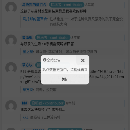
乌托邦的蓝百合
投稿者 - contributor
8年前
这孩子从身材发型到装束都是我喜欢的那种……
乌托邦的蓝百合
:
性格也是……对于这种认真又强势的孩子完全没
有抵抗力啊
黄泽枫
投稿者 - contributor
8年前
与奴隶的生活2.0手机能玩吗求回答
墨之樱
:
可以啊~都没被封，可以随便找到资源的
全站公告
草方块
投稿者 - contributor
8年前
站点数据更新中，请稍候再来
明明是那么帅的女孩子，为什么要弄死 <img title="杯具" src="htt
p://ww1.sinaimg.cn/large/686ee05djw1eu8ikpw34jg201e01em
关闭
x1.gif" alt="杯具" class="emotion" />
草方块
:
阿勒，没死啊
kkl
投稿者 - contributor
8年前
我去这么快就挂了？求补档...
kkl
:
额我错了...并没有挂