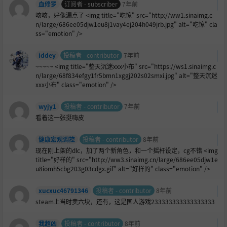
血修罗
订阅者 - subscriber
7年前
咳咳，好像漏点了 <img title="吃惊" src="http://ww1.sinaimg.c
n/large/686ee05djw1eu8j1vay4ej204h049jrb.jpg" alt="吃惊" cla
ss="emotion" />
iddey
投稿者 - contributor
7年前
~~~~~ <img title="整天沉迷xxx小布" src="https://ws1.sinaimg.c
n/large/68f834efgy1fr5bmn1xggj202s02smxi.jpg" alt="整天沉迷
xxx小布" class="emotion" />
wyjy1
投稿者 - contributor
7年前
看着这一张挺嗨皮
健康宏观调控
投稿者 - contributor
8年前
现在刚上架的dlc，加了两个新角色，和一个摇杆设定，cg不错 <img
title="好样的" src="http://ww3.sinaimg.cn/large/686ee05djw1e
u8iomh5cbg203g03cdgx.gif" alt="好样的" class="emotion" />
xucxuc46791346
投稿者 - contributor
8年前
steam上当时卖六块，还有，这是国人游戏233333333333333333
我超凶
投稿者 - contributor
8年前