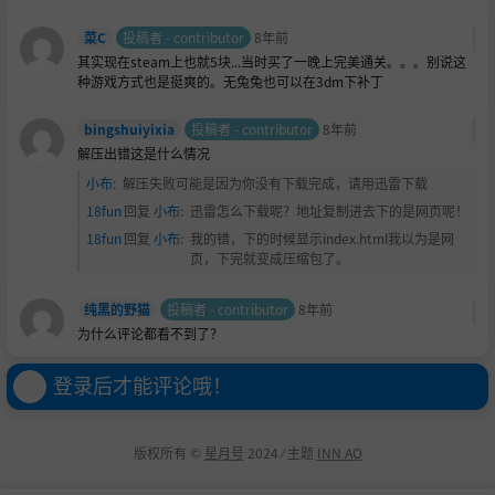
菜C
投稿者 - contributor
8年前
其实现在steam上也就5块...当时买了一晚上完美通关。。。别说这
种游戏方式也是挺爽的。无兔兔也可以在3dm下补丁
bingshuiyixia
投稿者 - contributor
8年前
解压出错这是什么情况
小布
:
解压失败可能是因为你没有下载完成，请用迅雷下载
18fun
回复
小布
:
迅雷怎么下载呢？地址复制进去下的是网页呢！
18fun
回复
小布
:
我的错，下的时候显示index.html我以为是网
页，下完就变成压缩包了。
纯黑的野猫
投稿者 - contributor
8年前
为什么评论都看不到了？
登录后才能评论哦！
版权所有 ©
星月号
2024 ⁄ 主题
INN AO