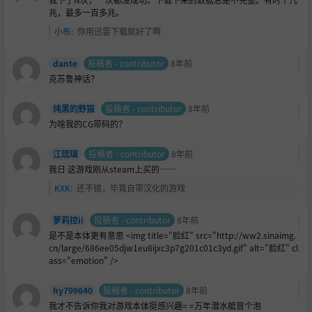
兆，最多一百多兆。
小布
:
你用迅雷下载就好了啊
dante
投稿者 - contributor
8年前
克苏鲁神话？
纯黑的野猫
投稿者 - contributor
8年前
为啥我的CG带码的？
江琉璃
投稿者 - contributor
8年前
我日 这游戏刚从steam上买的……
KXK
:
还不错，毕竟自带汉化的游戏
萝莉控ii
投稿者 - contributor
8年前
是不是本体更有意思 <img title="
脸红" src="http://ww2.sinaimg.
cn/large/686ee05djw1eu8ijxc3p7g201c01c3yd.gif" alt="脸红" cl
ass="emotion" />
hy799640
投稿者 - contributor
8年前
我才不告诉你我对游戏本体挺感兴趣= =万年潜水艇冒个泡