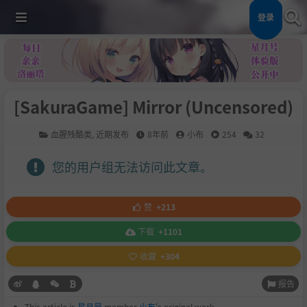
登录
[SakuraGame] Mirror (Uncensored)
血腥残酷类
,
近期发布
8年前
小布
254
32
您的用户组无法访问此文章。
赞
+213
下载
+1101
收藏
+304
报告
This article is
星月号
member
小布
's original work.