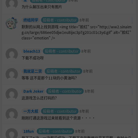
为什么解压出来只有图片
终结同学
投稿者 - contributor
8年前
默默的从网上找到游戏 <img title="
脸红" src="http://ww2.sinaim
g.cn/large/686ee05djw1eu8ijxc3p7g201c01c3yd.gif" alt="脸红"
class="emotion" />
bleach13
投稿者 - contributor
8年前
下载不成功呀
我就是二货
投稿者 - contributor
8年前
等等 这不是那个11块的小黄油吗？
Dark Joker
投稿者 - contributor
8年前
这游戏怎么还打码的？
一方大叔
投稿者 - contributor
8年前
刚刚打通这游戏过来就看到这个资源····
18fun
投稿者 - contributor
8年前
我下了N次，一次都没成功。下载下来的数据总是不完整。有时十几