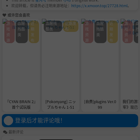
欢迎转载，但请务必注明来源地址：
https://x.xmoon.top/27728.html
。
或许您会喜欢
游
血腥
近
血腥残
近期发
游
血腥
近
游
血
戏
残酷
期
酷类
布
戏
残酷
期
戏
残
资
类
发
资
类
发
资
类
源
布
源
布
源
『CYAN BRAIN 2』
[Pokonyang] ニッ
[自费]plugins Ver.0
我们的游
首个试玩版
プルちゃん 1-51
99
牢》现已在 
供 De
登录后才能评论哦！
最新评论