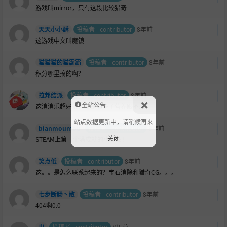
游戏叫mirror，只有这段比较猎奇
天天小小酥
投稿者 - contributor
8年前
这游戏中文叫魔镜
猫猫猫的猫霸霸
投稿者 - contributor
8年前
积分哪里搞的啊？
拉邦结派
投稿者 - contributor
8年前
全站公告
这消消乐超好玩！就是玩多了营养跟不上
站点数据更新中，请稍候再来
bianmoumou
投稿者 - contributor
8年前
关闭
STEAM上第一个满成就的小黄油！
笑点低
投稿者 - contributor
8年前
这。。是怎么联系起来的？宝石消除和猎奇CG。。。
七步断肠丶散
投稿者 - contributor
8年前
404啊0.0
ㄓ
投稿者 - contributor
8年前