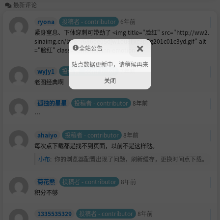
最新评论
ryona
投稿者 - contributor
6年前
紧身窒息、下体穿刺可带劲了 <img title="
脸红" src="http://ww2.
sinaimg.cn/large/686ee05djw1eu8ijxc3p7g201c01c3yd.gif" alt
全站公告
="脸红" class="emotion inn-emotion" />
站点数据更新中，请稍候再来
wyjy1
投稿者 - contributor
7年前
关闭
老图经典啊
孤独的星星
投稿者 - contributor
8年前
…
ahaiyo
投稿者 - contributor
8年前
每次点下载都是找不到页面，以前不是这样哒。
小布
:
你的浏览器配置出现了问题，刷新缓存，更换时间点下载。
菊花熊
投稿者 - contributor
8年前
积分不够
1335535329
投稿者 - contributor
8年前