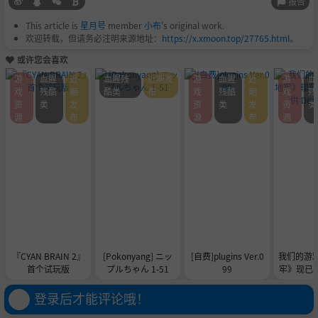
报告
This article is
星月号
member
小布
's original work.
欢迎转载，但请务必注明来源地址：
https://x.xmoon.top/27765.html
。
或许您会喜欢
游
血腥
近
血腥残
近期发
游
血腥
近
游
血
戏
残酷
期
酷类
布
戏
残酷
期
戏
残
资
类
发
资
类
发
资
类
源
布
源
布
源
『CYAN BRAIN 2』
[Pokonyang] ニッ
[自费]plugins Ver.0
我们的游
首个试玩版
プルちゃん 1-51
99
牢》现已在 
供 De
登录后才能评论哦！