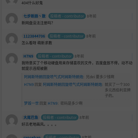
404什么好鬼
七步断肠丶散
投稿者 - contributor
8年前
新网盘没法注册吗？
1123844706
投稿者 - contributor
8年前
怎么看呀 萌新求教
H7N9
投稿者 - contributor
8年前
我特意买了个移动硬盘用来存储喜欢的文件，百度盘放不得，动不动
就提示违规被删
阿姆斯特朗回旋喷气式阿姆斯特朗炮
:
兄dei 要多少钱啊
H7N9
回复
阿姆斯特朗回旋喷气式阿姆斯特朗炮
:
就买了一个300
多元西伯利亚牌
子的。
梦毁一世
回复
H7N9
:
密码是多少啊
大尾巴鱼
投稿者 - contributor
8年前
好古老地画风。。。。
ranceban
投稿者 - contributor
8年前