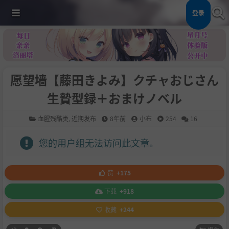
登录
愿望墙【藤田きよみ】クチャおじさん
生贄型録＋おまけノベル
血腥残酷类
,
近期发布
8年前
小布
254
16
您的用户组无法访问此文章。
赞
+175
下载
+918
收藏
+244