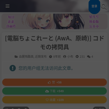
登录
[電脳ちょこれーと (AwA、原崎)] コド
モの拷問具
血腥残酷类
,
近期发布
8年前
小布
231
4
您的用户组无法访问此文章。
赞
+56
下载
+549
收藏
+109