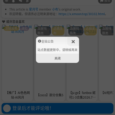
报告
This article is
星月号
member
小布
's original work.
欢迎转载，但请务必注明来源地址：
https://x.xmoon.top/30102.html
。
或许您会喜欢
近期发布
通知
血腥残
近期发
血腥残
近期发
血腥残
酷类
布
酷类
布
酷类
全站公告
站点数据更新中，请稍候再来
关闭
【推广】AI色色网
【ju ge】fanbox 妮
【AI短片
【coco】部分合集5
站-AI风月
可1-3合集2026.7.2
1
登录后才能评论哦！