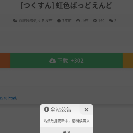
[つくすん] 虹色ばっどえんど
血腥残酷类
,
近期发布
7年前
小布
160
2
下载
+302
3570.html
。
全站公告
站点数据更新中，请稍候再来
关闭