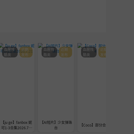
血腥残
近期
血腥残
近期
血腥残
近期
血腥残
酷类
发布
酷类
发布
酷类
发布
酷类
【ju ge】fanbox 妮
【AI短片】少女弹珠
seedre
【Coco】部分合集4
可1-3合集2026.7.2
台
a的
1