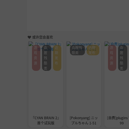
或许您会喜欢
游
血
近
血腥残
近期
游
血
戏
腥
期
酷类
发布
戏
腥
资
残
发
资
残
源
酷
布
源
酷
类
类
『CYAN BRAIN 2』
[Pokonyang] ニッ
[自费]plugins 
首个试玩版
プルちゃん 1-51
99