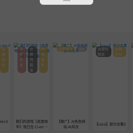
近
游
血
近
近期发布
通知
血腥残
近期
期
戏
腥
期
酷类
发布
发
资
残
发
布
源
酷
布
类
Ver.0
我们的游戏《恶堕地
【推广】AI色色网
【coco】部分合集5
牢》现已在 Ci-en 提
站-AI风月
供 Demo 版！