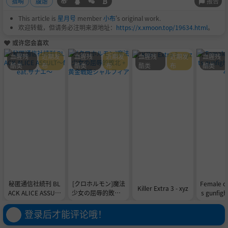
报告
猎萌
腹虐
This article is
星月号
member
小布
's original work.
欢迎转载，但请务必注明来源地址：
https://x.xmoon.top/19634.html
。
或许您会喜欢
血腥残
近期发
血腥残
近期发
血腥残
近期发
血腥残
酷类
布
酷类
布
酷类
布
酷类
秘匿通信社続刊 BL
[クロホルモン]魔法
Female c
Killer Extra 3 - xyz
ACK ALICE ASSULT
少女の屈辱的敗北 +
s gunfigh
～feat.サナエ～
黄金戦姫シャルフィ
4
ア
登录后才能评论哦！