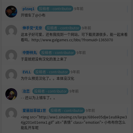
plzaq1
投稿者 - contributor
9年前
开错车了@小布
伸手党*无奈
投稿者 - contributor
9年前
这本子好可爱，还有我找到一个网站，可下载资源很多，能一起来看
看吗，http://www.galgames.cc/bbs/?fromuid=1365070
中野梓丸
投稿者 - contributor
9年前
于是就把没有汉化的发上来了
EVLL
投稿者 - contributor
9年前
为什么预览汉化了。。本体没汉化
冶恋
投稿者 - contributor
9年前
- - 还以为上错车了。。
爱丽丝菲兹1世
投稿者 - contributor
9年前
<img src="http://ww1.sinaimg.cn/large/686ee05djw1eu8ikpw3
4jg201e01emx1.gif" alt="表情" class="emotion"> 小布布你怎么
能乱开车呢