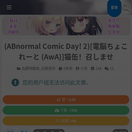
登录
(ABnormal Comic Day! 2)[電脳ちょこ
れーと (AwA)]猫缶！召しませ
血腥残酷类
,
近期发布
9年前
小布
148
15
您的用户组无法访问此文章。
赞
+134
下载
+306
收藏
+86