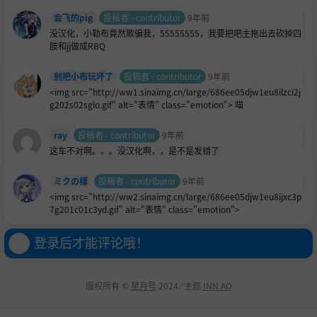
会飞的pig
投稿者 - contributor
9年前
没汉化，小勒布竟然欺骗我，55555555，我要把吧主拖出去砍掉四
肢和jj做成RBQ
别把小布玩坏了
投稿者 - contributor
9年前
<img src="http://ww1.sinaimg.cn/large/686ee05djw1eu8ilzci2j
g202s02sglo.gif" alt="表情" class="emotion"> 喵
ray
投稿者 - contributor
9年前
这车不对啊。。。没汉化啊，，是不是发错了
ミクの様
投稿者 - contributor
9年前
<img src="http://ww2.sinaimg.cn/large/686ee05djw1eu8ijxc3p
7g201c01c3yd.gif" alt="表情" class="emotion">
登录后才能评论哦！
版权所有 ©
星月号
2024 ⁄ 主题
INN AO